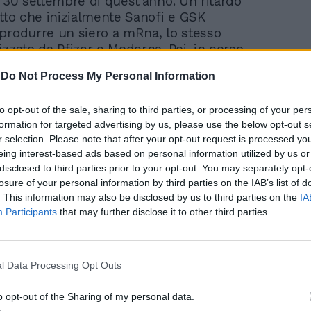
l 30 settembre di quest’anno. Un ritardo
atto che inizialmente Sanofi e GSK
produrre un siero a mRna, lo stesso
izzato da Pfizer e Moderna. Poi, in corso
 hanno ripensato e hanno optato per un
-
Do Not Process My Personal Information
ionale. I tempi, quindi, si sono allungati. In
ecnico si tratta di un vaccino "proteico-
to opt-out of the sale, sharing to third parties, or processing of your per
he ha tra i suoi vantaggi il costo più basso
formation for targeted advertising by us, please use the below opt-out s
ilità di essere conservato a temperature da
r selection. Please note that after your opt-out request is processed y
eing interest-based ads based on personal information utilized by us or
disclosed to third parties prior to your opt-out. You may separately opt-
losure of your personal information by third parties on the IAB’s list of
. This information may also be disclosed by us to third parties on the
IA
Participants
that may further disclose it to other third parties.
l Data Processing Opt Outs
Paragone sbotta: la
guerra non c'entra nulla
o opt-out of the Sharing of my personal data.