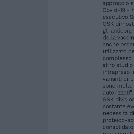
approccio sc
Covid-19 - 
esecutivo Sa
GSK dimostr
gli anticor
della vaccin
anche osser
utilizzato p
complesso c
altro studio
intrapreso i
varianti circ
sono molto s
autorizzati
GSK division
costante ev
necessità di
proteico-ad
consolidato
prevenire l’