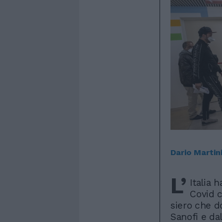
Dario Martin
L’
Italia 
Covid c
siero che d
Sanofi e dal