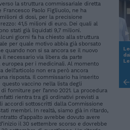
verso la struttura commissariale diretta
e Francesco Paolo Figliuolo, ne ha
milioni di dosi, per la precisione
rezzo: 41,5 milioni di euro. Dei quali al
 stati già liquidati 9,7 milioni.
lcuni giorni fa ha chiesto alla struttura
le per quale motivo abbia già sborsato
Le
 quando non si sa ancora se il nuovo
da
à il necessario via libera da parte
Rudy Giuliani a Come States?
Le
a europea per i medicinali. Al momento
Trump, Meloni e la strategia
ra dell’articolo non era però ancora
americana
una risposta. Il commissario ha inserito
i questo vaccino nella lista degli
 di forniture per l’anno 2021. La procedura
fatti rientra tra gli ordinativi previsti a
li accordi sottoscritti dalla Commissione
tati membri. In realtà, siamo già in ritardo,
ontratto d’appalto avrebbe dovuto avere
’inizio il 30 settembre scorso e dovrebbe