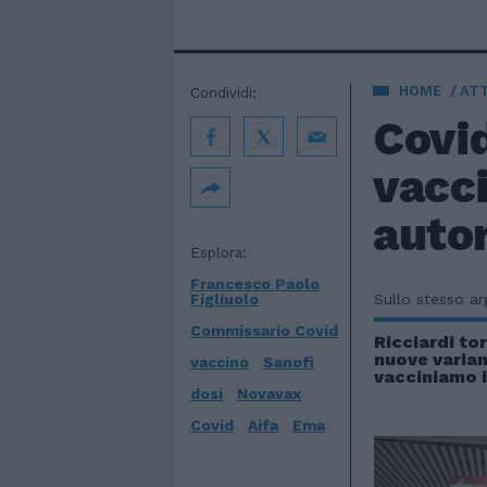
HOME
AT
Condividi:
Covid
vacci
autor
Esplora:
Francesco Paolo
Figliuolo
Sullo stesso a
Commissario Covid
Ricciardi tor
nuove variant
vaccino
Sanofi
vacciniamo i
dosi
Novavax
Covid
Aifa
Ema