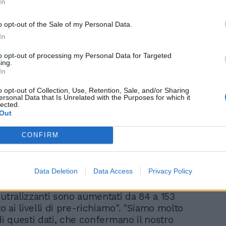
con la pandemia, la realtà
In
ha sbugiardato i cantori
o opt-out of the Sale of my Personal Data.
In
to opt-out of processing my Personal Data for Targeted
ing.
In
o opt-out of Collection, Use, Retention, Sale, and/or Sharing
ersonal Data that Is Unrelated with the Purposes for which it
 fa le due aziende produttrici hanno fatto
lected.
Out
ver concluso la sperimentazione e che
a chiedere l’autorizzazione per il
CONFIRM
ei paesi europei, Italia compresa.
i risultati raggiunti, Sanofi e GSK hanno
, "utilizzato come vaccino per il ciclo
Data Deletion
Data Access
Privacy Policy
l farmaco «è stato inoculato in due dosi,
poi un’ulteriore dose di richiamo, gli
eutralizzanti sono aumentati da 84 a 153
to ai livelli di pre-richiamo". "Siamo molto
di questi dati, che confermano il nostro