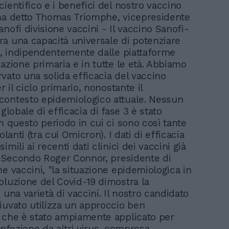
ientifico e i benefici del nostro vaccino
ha detto Thomas Triomphe, vicepresidente
nofi divisione vaccini - Il vaccino Sanofi-
a una capacità universale di potenziare
pi, indipendentemente dalle piattaforme
azione primaria e in tutte le età. Abbiamo
vato una solida efficacia del vaccino
er il ciclo primario, nonostante il
ontesto epidemiologico attuale. Nessun
 globale di efficacia di fase 3 è stato
n questo periodo in cui ci sono così tante
olanti (tra cui Omicron). I dati di efficacia
imili ai recenti dati clinici dei vaccini già
". Secondo Roger Connor, presidente di
e vaccini, "la situazione epidemiologica in
oluzione del Covid-19 dimostra la
 una varietà di vaccini. Il nostro candidato
iuvato utilizza un approccio ben
 che è stato ampiamente applicato per
infezione da altri virus, compresa