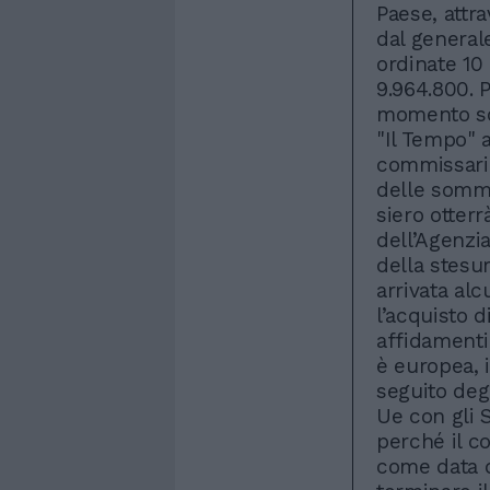
Paese, attra
dal general
ordinate 10 
9.964.800. P
momento sono
"Il Tempo" a
commissaria
delle somme
siero otterr
dell’Agenzi
della stesu
arrivata alc
l’acquisto d
affidamenti
è europea, in
seguito deg
Ue con gli S
perché il c
come data d