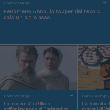
Controtempo
Fenomeno Anna, la rapper dei record
cala un altro asso
Controtempo
Controtempo
La modernità di Ulisse
La rinascita 
nell'Odissea pop di Christopher
canzoni di Va