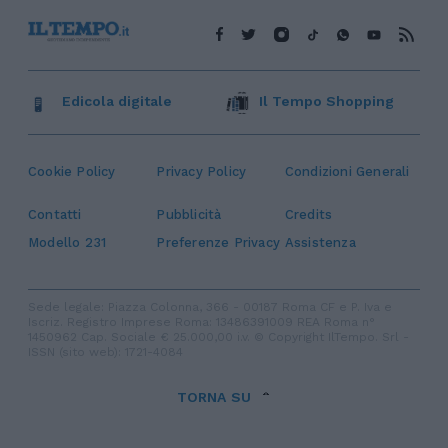
Edicola digitale
Il Tempo Shopping
Cookie Policy
Privacy Policy
Condizioni Generali
Contatti
Pubblicità
Credits
Modello 231
Preferenze Privacy
Assistenza
Sede legale: Piazza Colonna, 366 - 00187 Roma CF e P. Iva e
Iscriz. Registro Imprese Roma: 13486391009 REA Roma n°
1450962 Cap. Sociale € 25.000,00 i.v. © Copyright IlTempo. Srl -
ISSN (sito web): 1721-4084
TORNA SU