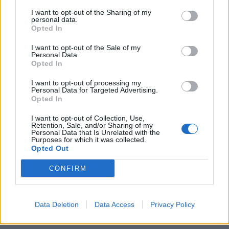
agire adesso per evitare che la corretta
attenzione alla pandemia, possa gravare
I want to opt-out of the Sharing of my
personal data.
eccessivamente sulla salute dei pazienti
Opted In
chirurghici".
I want to opt-out of the Sale of my
Personal Data.
Opted In
I want to opt-out of processing my
Personal Data for Targeted Advertising.
Opted In
I want to opt-out of Collection, Use,
Retention, Sale, and/or Sharing of my
Personal Data that Is Unrelated with the
Purposes for which it was collected.
Opted Out
CONFIRM
Data Deletion
Data Access
Privacy Policy