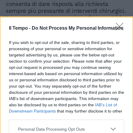
consenta di dare risposta alla richiesta
sempre più pressante di interventi chirurgici.
Le nostre proposte prevedono 1) Linee guida
alle Regioni per uniformare e garantire
Il Tempo -
Do Not Process My Personal Information
l’attività chirurgica 2) Creazioni di percorsi
differenziati per i pazienti chirurgici che non
If you wish to opt-out of the sale, sharing to third parties, or
risentano delle esigenze dei pazienti COVID
processing of your personal or sensitive information for
3) Ripristinare il personale infermieristico e
targeted advertising by us, please use the below opt-out
anestesiologico dei blocchi operatori 4)
section to confirm your selection. Please note that after your
Mantenere l’efficienza degli screening
opt-out request is processed you may continue seeing
territoriali e della diagnostica di I e II livello
interest-based ads based on personal information utilized by
per i pazienti oncologici 5) Preservare in ogni
us or personal information disclosed to third parties prior to
ospedale un numero adeguato di posti letto
your opt-out. You may separately opt-out of the further
NO COVID in terapia intensiva per i pazienti
disclosure of your personal information by third parties on the
oncologici da operare. 6) Programmazione di
IAB’s list of downstream participants. This information may
also be disclosed by us to third parties on the
IAB’s List of
piani di recupero delle liste di attesa con
Downstream Participants
that may further disclose it to other
eventuale assunzione di chirurghi per
third parties.
aumentare il numero di prestazioni. La
situazione è veramente delicata, bisogna
Personal Data Processing Opt Outs