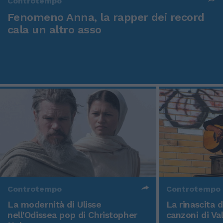
Controtempo
Fenomeno Anna, la rapper dei record
cala un altro asso
Controtempo
Controtempo
La modernità di Ulisse
La rinascita 
nell'Odissea pop di Christopher
canzoni di Va