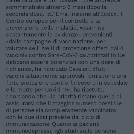
La terza dose è un "booster" che andrebbe
somministrato almeno 6 mesi dopo la
seconda dose. «L’ Ema, insieme all’Ecdc», il
Centro europeo per il controllo e la
prevenzione delle malattie, «esamina
costantemente le evidenze» provenienti
«dalle campagne di vaccinazione, per
valutare se i livelli di protezione offerti dai 4
vaccini» contro Sars-CoV-2 «autorizzati in Ue
debbano essere potenziati con una dose di
richiamo», ha ricordato Cavaleri. «Tutti i
vaccini attualmente approvati forniscono una
forte protezione contro il ricovero in ospedale
e la morte per Covid-19», ha ripetuto,
ricordando che «la priorità rimane quella di
assicurarsi che il maggior numero possibile
di persone sia completamente vaccinato»
con le due dosi previste dal ciclo di
immunizzazione. Quanto ai pazienti
immunodepressi, «gli studi sulle persone