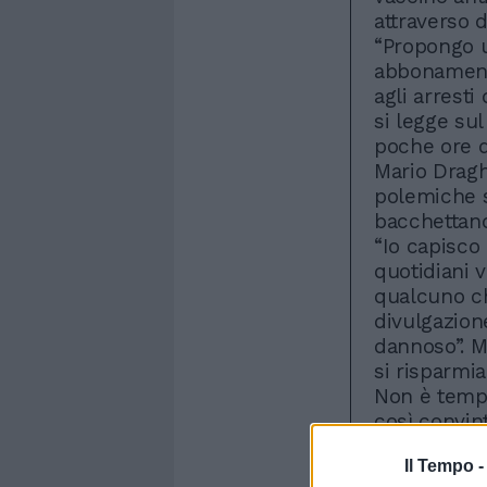
attraverso d
“Propongo u
abbonamenti
agli arresti
si legge sul
poche ore 
Mario Drag
polemiche s
bacchettando
“Io capisco 
quotidiani 
qualcuno ch
divulgazion
dannoso”. M
si risparmi
Non è temp
così convin
aiuti qualcu
Il Tempo 