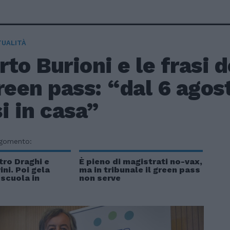
TUALITÀ
to Burioni e le frasi 
reen pass: “dal 6 agos
i in casa”
rgomento:
tro Draghi e
È pieno di magistrati no-vax,
ini. Poi gela
ma in tribunale il green pass
 scuola in
non serve