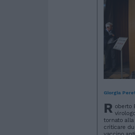
Giorgia Peret
R
oberto 
virolog
tornato alla
criticare du
vaccino anti