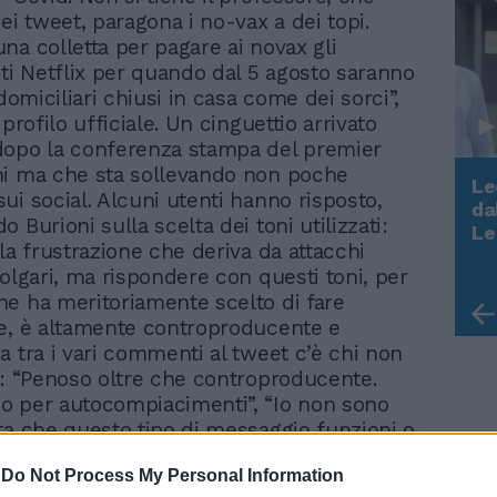
ei tweet, paragona i no-vax a dei topi.
na colletta per pagare ai novax gli
 Netflix per quando dal 5 agosto saranno
 domiciliari chiusi in casa come dei sorci”,
 profilo ufficiale. Un cinguettio arrivato
dopo la conferenza stampa del premier
hi ma che sta sollevando non poche
Le
ui social. Alcuni utenti hanno risposto,
da
 Burioni sulla scelta dei toni utilizzati:
Rudy Giuliani a Come States?
Le
Trump, Meloni e la strategia
la frustrazione che deriva da attacchi
americana
volgari, ma rispondere con questi toni, per
e ha meritoriamente scelto di fare
e, è altamente controproducente e
a tra i vari commenti al tweet c’è chi non
a: “Penoso oltre che controproducente.
o per autocompiacimenti”, “Io non sono
ta che questo tipo di messaggio funzioni o
no”, fa eco un altro utente.
-
Do Not Process My Personal Information