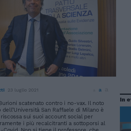
a
a
ti
23 luglio 2021
a
In 
Burioni scatenato contro i no-vax. Il noto
o dell’Università San Raffaele di Milano è
 riscossa sui suoi account social per
ramente i più recalcitranti a sottoporsi al
-Covid. Non si tiene il professore, che