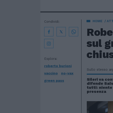
HOME
AT
Condividi:
Rober
sul g
chius
Esplora:
roberto burioni
Sullo stesso a
vaccino
no-vax
Sileri va con
green pass
difende Salv
tutti: niente
presenza