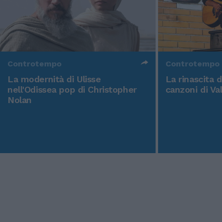
Controtempo
Controtempo
La modernità di Ulisse
La rinascita 
nell'Odissea pop di Christopher
canzoni di Va
Nolan