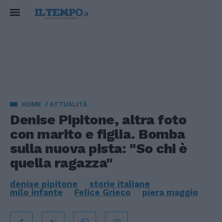
HOME
ATTUALITÀ
Denise Pipitone, altra foto
con marito e figlia. Bomba
sulla nuova pista: "So chi è
quella ragazza"
denise pipitone
storie italiane
milo infante
Felice Grieco
piera maggio