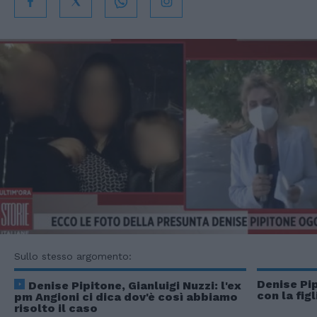
Sullo stesso argomento:
Denise Pip
Denise Pipitone, Gianluigi Nuzzi: l'ex
con la fig
pm Angioni ci dica dov'è così abbiamo
risolto il caso