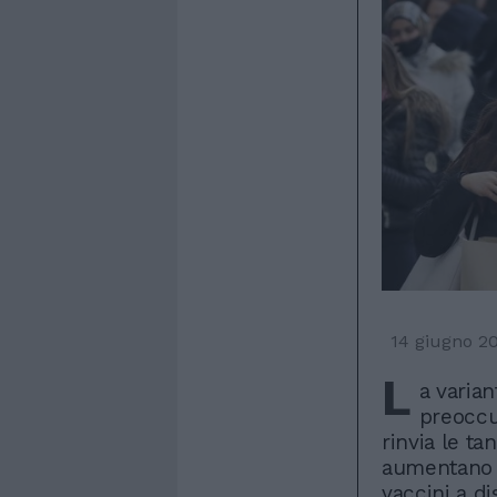
14 giugno 2
L
a varian
preoccu
rinvia le ta
aumentano e 
vaccini a di