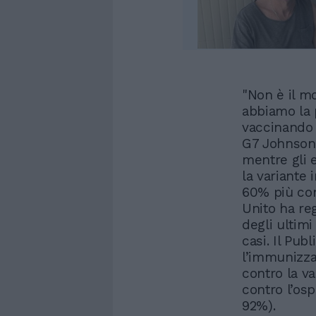
"Non è il m
abbiamo la p
vaccinando 
G7 Johnson
mentre gli 
la variante 
60% più con
Unito ha reg
degli ultimi
casi. Il Pub
l’immunizza
contro la v
contro l’os
92%).