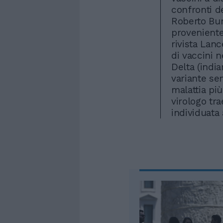
confronti d
Roberto Bur
proveniente
rivista Lanc
di vaccini 
Delta (indi
variante se
malattia più
virologo tr
individuata 