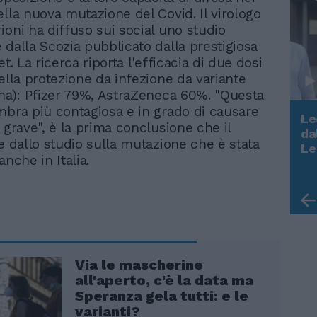
ella nuova mutazione del Covid. Il virologo
ioni ha diffuso sui social uno studio
 dalla Scozia pubblicato dalla prestigiosa
et. La ricerca riporta l'efficacia di due dosi
nella protezione da infezione da variante
ana): Pfizer 79%, AstraZeneca 60%. "Questa
mbra più contagiosa e in grado di causare
Le
 grave", è la prima conclusione che il
da
ae dallo studio sulla mutazione che è stata
Rudy Giuliani a Come States?
Le
Trump, Meloni e la strategia
anche in Italia.
americana
Via le mascherine
all'aperto, c'è la data ma
Speranza gela tutti: e le
varianti?