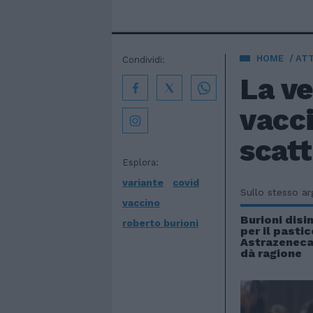
HOME
AT
Condividi:
La ve
vacci
scatt
Esplora:
variante
covid
Sullo stesso a
vaccino
Burioni disi
roberto burioni
per il pastic
Astrazeneca.
dà ragione