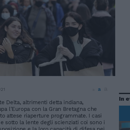
a
a
021
a
In 
te Delta, altrimenti detta indiana,
pa l'Europa con la Gran Bretagna che
nto attese riaperture programmate. I casi
sotto la lente degli scienziati coi sono i
sposizione e la loro capacità di difesa nei