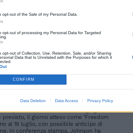
In
o opt-out of the Sale of my Personal Data.
Ictus e trombosi, l'evento
In
avverso dopo J&J:
54enne in rianimazione
to opt-out of processing my Personal Data for Targeted
ing.
In
o opt-out of Collection, Use, Retention, Sale, and/or Sharing
ersonal Data that Is Unrelated with the Purposes for which it
lected.
Out
CONFIRM
ra frena sulle riaperture. Il premier Boris
annunciato un rinvio fino a quattro
lla revoca delle restrizioni contro il
Data Deletion
Data Access
Privacy Policy
Inghilterra, mentre resta alta la
one per la variante Delta. Dal 21 giugno
e previsto, il giorno atteso come ’Freedom
ino al 19 luglio, con possibile anticipo di
ne. In conferenza stampa, Johnson ha