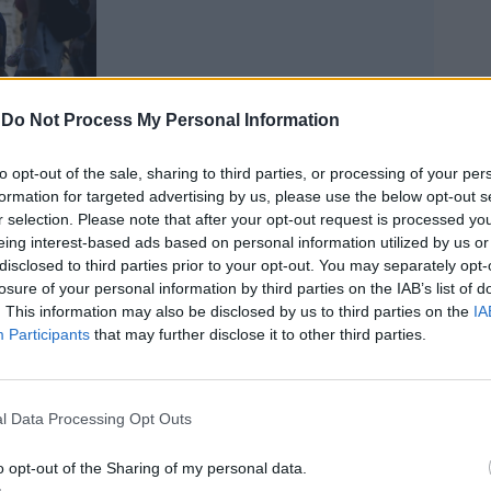
-
Do Not Process My Personal Information
 dei vaccini a mRNA, si apprende dai post
to opt-out of the sale, sharing to third parties, or processing of your per
è maggiore rispetto a quella dei sieri a
formation for targeted advertising by us, please use the below opt-out s
ale come Johnson & Johnson e
r selection. Please note that after your opt-out request is processed y
. "Sappiamo questo: chi si è vaccinato
eing interest-based ads based on personal information utilized by us or
ni mRNA quasi mai si infetta (quasi perché
disclosed to third parties prior to your opt-out. You may separately opt-
iona al 100 %) ma se si ammala 1) la
losure of your personal information by third parties on the IAB’s list of
uasi sempre lievissima 2) il paziente è
. This information may also be disclosed by us to third parties on the
IA
ioso. Risultato: con questi vaccini" come
Participants
that may further disclose it to other third parties.
derna "si può chiudere la partita COVID".
discorso con quelli ad adenovirus come AZ
l Data Processing Opt Outs
o opt-out of the Sharing of my personal data.