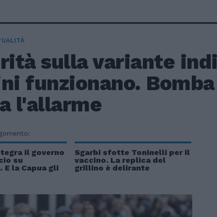
TUALITÀ
rità sulla variante ind
ni funzionano. Bomba 
a l'allarme
rgomento:
ntegra il governo
Sgarbi sfotte Toninelli per il
cio su
vaccino. La replica del
 E la Capua gli
grillino è delirante