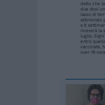
detto che l
due dosi un
lasso di te
abbreviato 
a 8 settiman
riceverà la
luglio. Sign
entro quell
vaccinate, h
over-18 sar