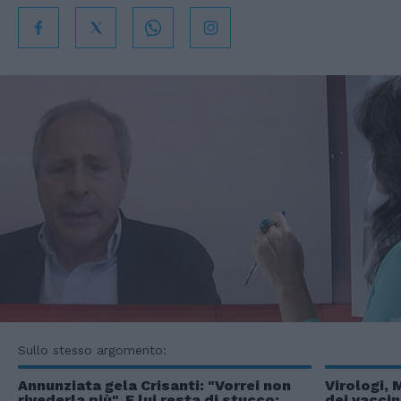
Sullo stesso argomento:
Annunziata gela Crisanti: "Vorrei non
Virologi, 
rivederla più". E lui resta di stucco:
dei vaccin