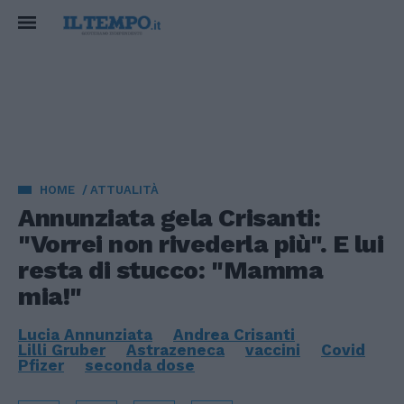
HOME
ATTUALITÀ
Annunziata gela Crisanti:
"Vorrei non rivederla più". E lui
resta di stucco: "Mamma
mia!"
Lucia Annunziata
Andrea Crisanti
Lilli Gruber
Astrazeneca
vaccini
Covid
Pfizer
seconda dose