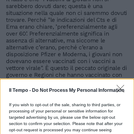
sarebbero dovuti dare; questa è una
situazione nella quale non ci saremmo dovuti
trovare. Perché "le indicazioni del Cts e di
Ema erano chiare, ’preferenzialmente agli
over 60’. Preferenzialmente significa in
assenza di alternative, ma siccome le
alternative c’erano, perché c’erano a
disposizione Pfizer e Moderna, i giovani non
dovevano essere vaccinati con i vaccini a
vettore virale". È questo il peccato originale di
governo e Regioni che hanno vaccinato con
AstraZeneca schiere di giovani, anche
dodicenni, negli open day.
Il Tempo -
Do Not Process My Personal Information
If you wish to opt-out of the sale, sharing to third parties, or
processing of your personal or sensitive information for
targeted advertising by us, please use the below opt-out
section to confirm your selection. Please note that after your
opt-out request is processed you may continue seeing