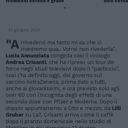
trombosi estesa e grave
vivo sott
13 giugno 2021
"A
rrivederci ma tanto mi sa che ci
rivedremo qua... Vorrei non rivederla".
Lucia Annunziata
congeda così il virologo
Andrea Crisanti
, che ha ripreso un tour de
force negli studi televisivi dopo il "pasticcio",
così l'ha definito oggi, del governo sul
vaccino AstraZeneca, prima dato a tutti,
anche ai giovanissimi, e ora previsto solo agli
over 60 con l'incognita degli effetti di una
seconda dose con Pfizer e Moderna. Dopo il
doppio appuntamento a Otto e mezzo, da
Lilli
Gruber
su La7, Crisanti arriva come il caffè
dopo il pranzo domenicale nello studio di
Mezz'ora in più domenica 13 giugno.