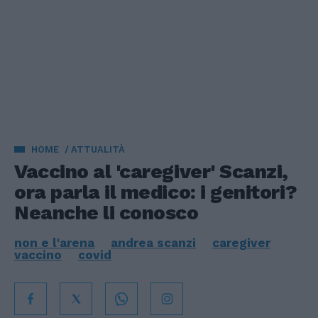
HOME
ATTUALITÀ
Vaccino al 'caregiver' Scanzi,
ora parla il medico: i genitori?
Neanche li conosco
non e l'arena
andrea scanzi
caregiver
vaccino
covid