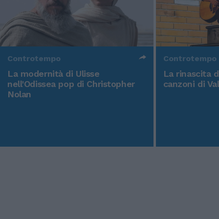
Controtempo
Controtempo
La modernità di Ulisse
La rinascita 
nell'Odissea pop di Christopher
canzoni di Va
Nolan