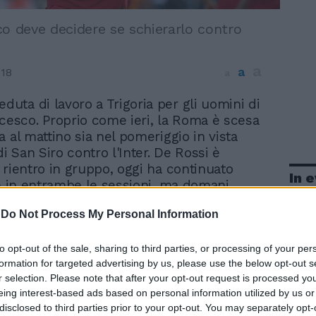
co deve decidere se schierarlo contro
a
a
018
a
eduta di lavoro a Trigoria per gli uomini di
cesco. Proprio come ieri, la Roma è scesa
 al mattino sia nel pomeriggio in vista
di San Siro contro l'Inter. De Rossi è
 rientro in gruppo, oggi ha continuato
In 
le in entrambe le sessioni, ma domani
rnare a sudare con i compagni,
-
Do Not Process My Personal Information
n posto da titolare nella partita di
ra. Defrel, invece, va più piano per il
tto che è fermo da quasi due mesi e al
to opt-out of the sale, sharing to third parties, or processing of your per
formation for targeted advertising by us, please use the below opt-out s
rà puntare alla panchina: le sue
r selection. Please note that after your opt-out request is processed y
sono da valutare giorno per giorno,
eing interest-based ads based on personal information utilized by us or
è riprendere gli allenamenti con la squadra
disclosed to third parties prior to your opt-out. You may separately opt-
ekend e strappare la convocazione. Sarà