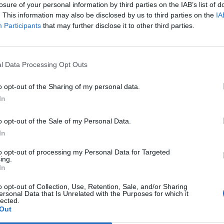
losure of your personal information by third parties on the IAB’s list of
avere l'ultima parola e potrebbe anche
. This information may also be disclosed by us to third parties on the
IA
 rimandare la chiamata al 24 nella famosa
Participants
that may further disclose it to other third parties.
uperare con la Sampdoria. I giallorossi
Le
un lavoro di forza in palestra ed esercizi
da
in campo, poi si sono divisi per reparti,
Rudy Giuliani a Come States?
Le
l Data Processing Opt Outs
osi sui movimenti difensivi e offensivi in
Trump, Meloni e la strategia
americana
o. Tanta tattica nella seconda seduta del
o opt-out of the Sharing of my personal data.
inata con la classica partitella. Domani
In
to singolo nel pomeriggio.
o opt-out of the Sale of my Personal Data.
In
to opt-out of processing my Personal Data for Targeted
ing.
In
o opt-out of Collection, Use, Retention, Sale, and/or Sharing
ersonal Data that Is Unrelated with the Purposes for which it
lected.
Out