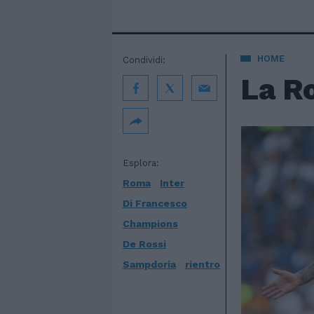
HOME
Condividi:
La R
Esplora:
Roma
Inter
Di Francesco
Champions
De Rossi
Sampdoria
rientro