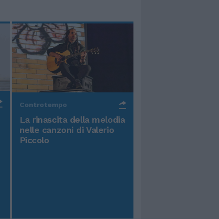
Controtempo
La rinascita della melodia
nelle canzoni di Valerio
Piccolo