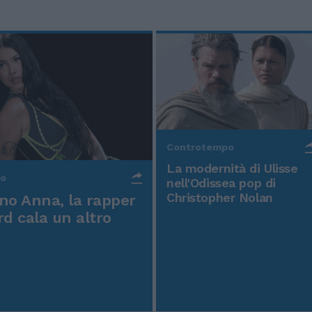
Controtempo
La modernità di Ulisse
po
nell'Odissea pop di
Christopher Nolan
o Anna, la rapper
rd cala un altro