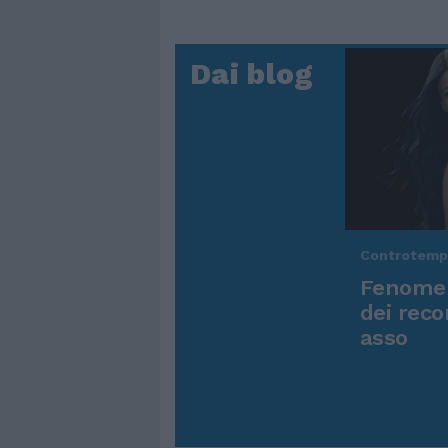
Dai blog
Controtem
Fenomen
dei reco
asso