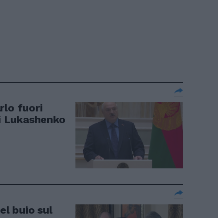
rlo fuori
ti Lukashenko
el buio sul