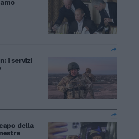
tiamo
: i servizi
o
 capo della
inestre