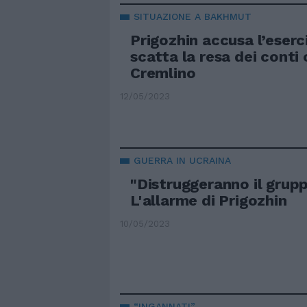
SITUAZIONE A BAKHMUT
Prigozhin accusa l’eserc
scatta la resa dei conti 
Cremlino
12/05/2023
GUERRA IN UCRAINA
"Distruggeranno il gru
L'allarme di Prigozhin
10/05/2023
“INGANNATI”