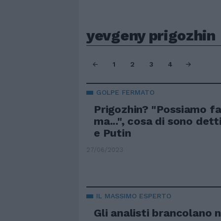
yevgeny prigozhin
1
2
3
4
GOLPE FERMATO
Prigozhin? "Possiamo fa
ma...", cosa di sono det
e Putin
27/06/2023
IL MASSIMO ESPERTO
Gli analisti brancolano n