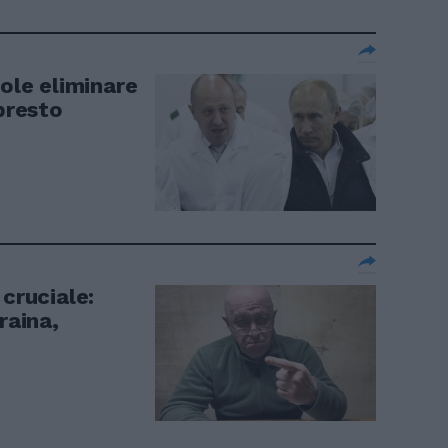
uole eliminare
 presto
 cruciale:
raina,