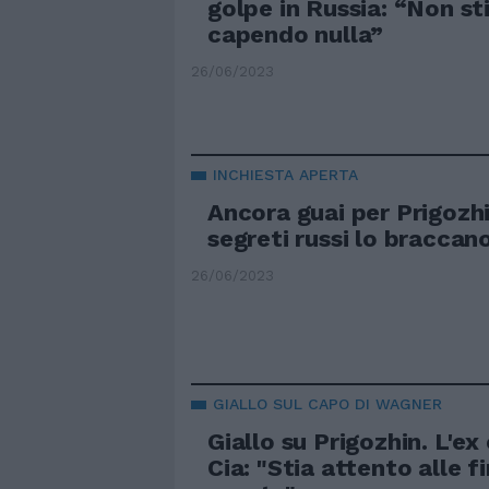
golpe in Russia: “Non s
capendo nulla”
26/06/2023
INCHIESTA APERTA
Ancora guai per Prigozhin
segreti russi lo braccan
26/06/2023
GIALLO SUL CAPO DI WAGNER
Giallo su Prigozhin. L'ex
Cia: "Stia attento alle f