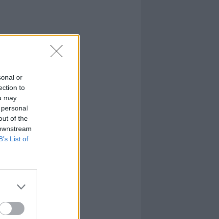
sonal or
ection to
ou may
 personal
out of the
 downstream
B’s List of