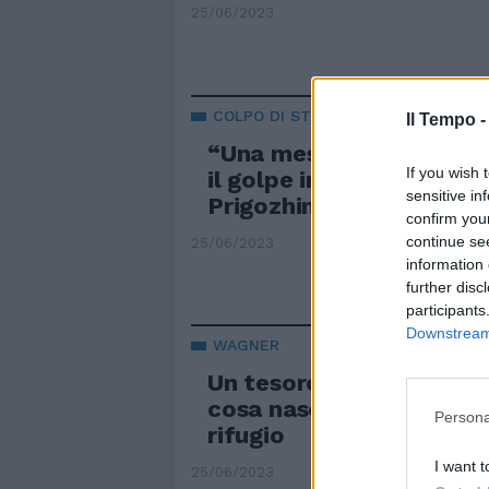
25/06/2023
COLPO DI STATO
Il Tempo 
“Una messinscena”. La v
If you wish 
il golpe in Russia: acco
sensitive in
Prigozhin
confirm you
continue se
25/06/2023
information 
further disc
participants
Downstream 
WAGNER
Un tesoro milionario e li
cosa nascondeva Prigoz
Persona
rifugio
I want t
25/06/2023