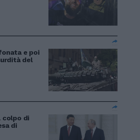
fonata e poi
surdità del
l colpo di
esa di