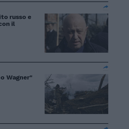
ito russo e
con il
ppo Wagner"