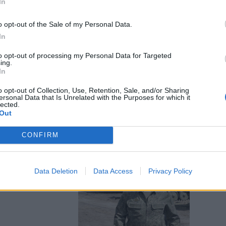
In
o opt-out of the Sale of my Personal Data.
In
i ferma la
to opt-out of processing my Personal Data for Targeted
ing.
 nel caos
In
o opt-out of Collection, Use, Retention, Sale, and/or Sharing
ersonal Data that Is Unrelated with the Purposes for which it
lected.
Out
CONFIRM
 Prigozhin
Data Deletion
Data Access
Privacy Policy
lpo di Stato