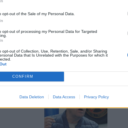
In
o opt-out of the Sale of my Personal Data.
In
Putin: "Non
to opt-out of processing my Personal Data for Targeted
ing.
ner"
In
o opt-out of Collection, Use, Retention, Sale, and/or Sharing
ersonal Data that Is Unrelated with the Purposes for which it
lected.
Out
CONFIRM
rvizi segreti
Data Deletion
Data Access
Privacy Policy
so