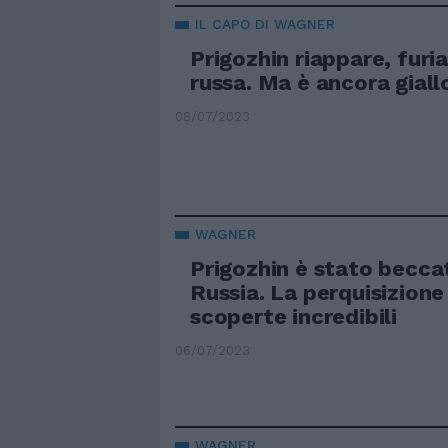
IL CAPO DI WAGNER
Prigozhin riappare, furia
russa. Ma è ancora giall
08/07/2023
WAGNER
Prigozhin è stato beccat
Russia. La perquisizione 
scoperte incredibili
06/07/2023
WAGNER