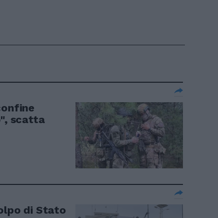
confine
", scatta
olpo di Stato