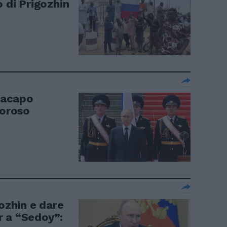
o di Prigozhin
ttacapo
moroso
gozhin e dare
r a “Sedoy”: