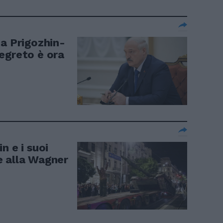
ta Prigozhin-
egreto è ora
n e i suoi
e alla Wagner