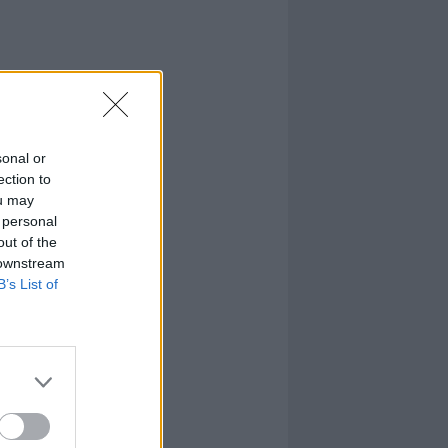
sonal or
ection to
ou may
 personal
out of the
 downstream
B’s List of