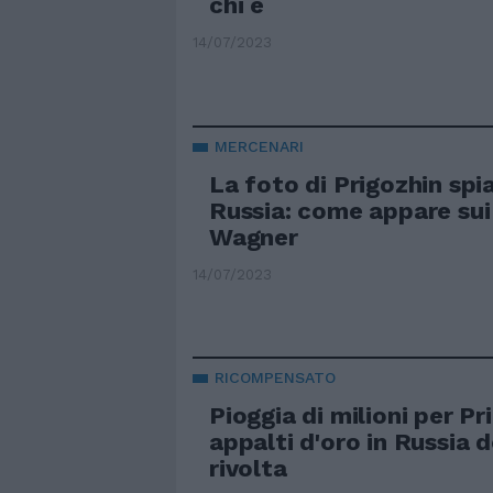
chi è
14/07/2023
MERCENARI
La foto di Prigozhin spia
Russia: come appare sui 
Wagner
14/07/2023
RICOMPENSATO
Pioggia di milioni per Pr
appalti d'oro in Russia 
rivolta