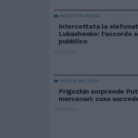
RIVOLTA IN RUSSIA
Intercettata la elefona
Lukashenko: l’accordo s
pubblico
08/07/2023
SCELTA INATTESA
Prigozhin sorprende Puti
mercenari: cosa succed
08/07/2023