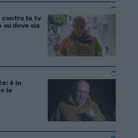
 contro la tv
o su dove sia
o: è in
e le