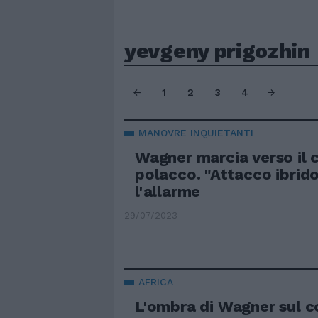
yevgeny prigozhin
1
2
3
4
MANOVRE INQUIETANTI
Wagner marcia verso il 
polacco. "Attacco ibrido
l'allarme
29/07/2023
AFRICA
L'ombra di Wagner sul c