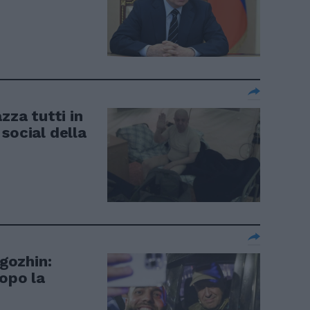
zza tutti in
social della
igozhin:
dopo la