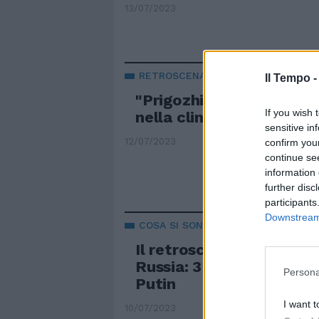
13/07/2023
RETROSCENA RUSSIA
Il Tempo 
"Prigozhin ha un tumore
If you wish 
nella clinica dei Vip leg
sensitive in
12/07/2023
confirm you
continue se
information 
further disc
participants
Downstream 
COSA SI SONO DETTI
Il retroscena che sconvo
Russia: 3 ore di incontr
Persona
Putin
I want t
10/07/2023