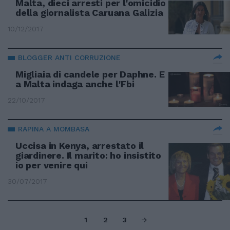
Malta, dieci arresti per l'omicidio
della giornalista Caruana Galizia
10/12/2017
BLOGGER ANTI CORRUZIONE
Migliaia di candele per Daphne. E
a Malta indaga anche l'Fbi
22/10/2017
RAPINA A MOMBASA
Uccisa in Kenya, arrestato il
giardinere. Il marito: ho insistito
io per venire qui
30/07/2017
1
2
3