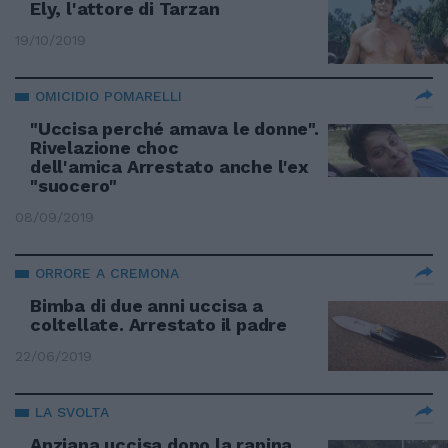
Ely, l'attore di Tarzan
19/10/2019
OMICIDIO POMARELLI
"Uccisa perché amava le donne".
Rivelazione choc
dell'amica Arrestato anche l'ex
"suocero"
08/09/2019
ORRORE A CREMONA
Bimba di due anni uccisa a
coltellate. Arrestato il padre
22/06/2019
LA SVOLTA
Anziana uccisa dopo la rapina,