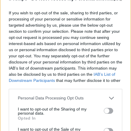
non dicano che se l'è cercata"
28/10/2018
If you wish to opt-out of the sale, sharing to third parties, or
processing of your personal or sensitive information for
targeted advertising by us, please use the below opt-out
ROMA VIOLATA
section to confirm your selection. Please note that after your
Le "drogate" e i "geometri"
opt-out request is processed you may continue seeing
interest-based ads based on personal information utilized by
28/10/2018
us or personal information disclosed to third parties prior to
your opt-out. You may separately opt-out of the further
LA RAGAZZA UCCISA NELLA METRO A ROMA
disclosure of your personal information by third parties on the
IAB’s list of downstream participants. This information may
Il padre di Vanessa Russo:
also be disclosed by us to third parties on the
IAB’s List of
"Qualcuno paghi per la morte di
Downstream Participants
that may further disclose it to other
mia figlia"
third parties.
07/10/2018
Personal Data Processing Opt Outs
MASSACRATA DALLA FAMIGLIA
I want to opt-out of the Sharing of my
personal data.
Sgozzata dal padre e dal fratello
Opted In
perché voleva sposare un
italiano
I want to opt-out of the Sale of my