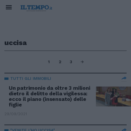
uccisa
1
2
3
TUTTI GLI IMMOBILI
Un patrimonio da oltre 3 milioni
dietro il delitto della vigilessa:
ecco il piano (insensato) delle
figlie
29/09/2021
"VENITE L'HO UCCISA"