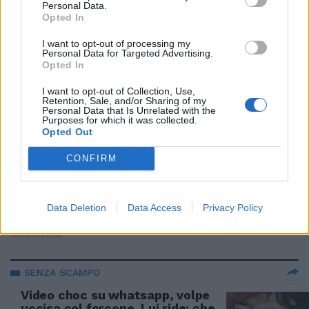
Personal Data.
22/04/2018
Opted In
I want to opt-out of processing my
Personal Data for Targeted Advertising.
ORRORE SENZA FINE
Opted In
Parigi, reduce Shoa uccisa a
casa. La Procura: è odio
I want to opt-out of Collection, Use,
Retention, Sale, and/or Sharing of my
antisemita. Due fermi
Personal Data that Is Unrelated with the
Purposes for which it was collected.
30/03/2018
Opted Out
CONFIRM
CHOC A CANICATTINI BAGNI
Ventenne uccisa e gettata nel
pozzo. Il compagno confessa:
Data Deletion
Data Access
Privacy Policy
"Sono stato io"
18/03/2018
SENZA SCAMPO
Video choc su whatsapp, volpe
uccisa col forcone. Lui ride: che