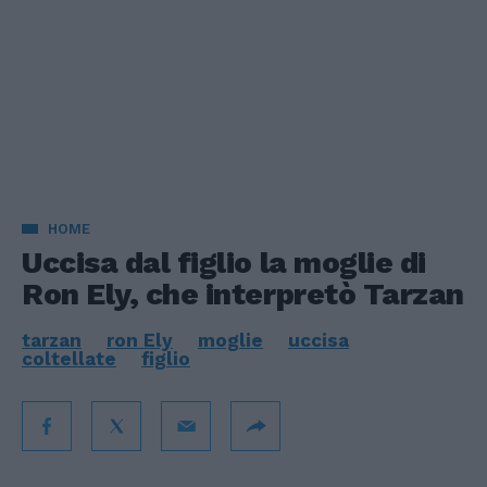
HOME
Uccisa dal figlio la moglie di
Ron Ely, che interpretò Tarzan
tarzan
ron Ely
moglie
uccisa
coltellate
figlio