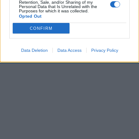
Retention, Sale, and/or Sharing of my
00:00
01:16
Personal Data that Is Unrelated with the
Purposes for which it was collected.
Opted Out
Leonardo Maria Del Vecchio dall'ex compagna
CONFIRM
in ospedale. Le dichiarazioni ai giornalisti
Data Deletion
Data Access
Privacy Policy