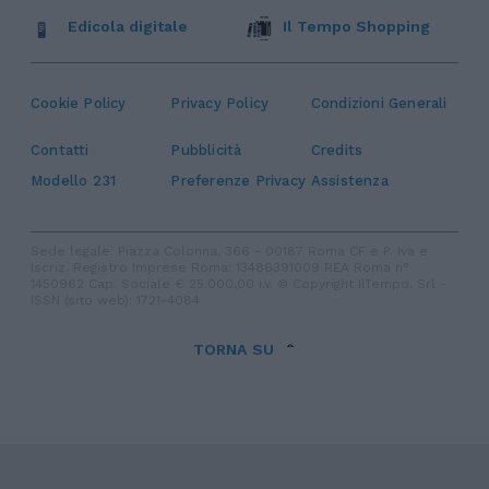
Edicola digitale
Il Tempo Shopping
Cookie Policy
Privacy Policy
Condizioni Generali
Contatti
Pubblicità
Credits
Modello 231
Preferenze Privacy
Assistenza
Sede legale: Piazza Colonna, 366 - 00187 Roma CF e P. Iva e
Iscriz. Registro Imprese Roma: 13486391009 REA Roma n°
1450962 Cap. Sociale € 25.000,00 i.v. © Copyright IlTempo. Srl -
ISSN (sito web): 1721-4084
TORNA SU