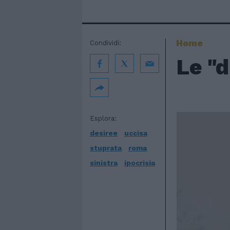
Home
Condividi:
Le "d
Esplora:
desiree
uccisa
stuprata
roma
sinistra
ipocrisia