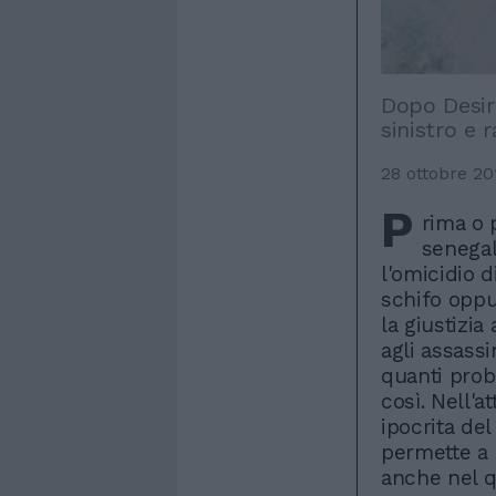
Dopo Desir
sinistro e r
28 ottobre 20
P
rima o 
senegal
l'omicidio d
schifo oppu
la giustizia
agli assass
quanti prob
così. Nell'
ipocrita del
permette a 
anche nel q