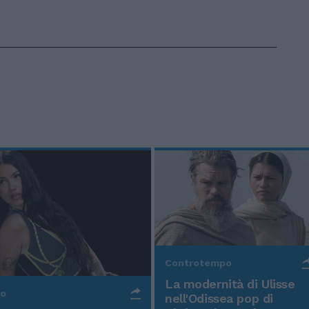
Controtempo
La modernità di Ulisse
po
nell'Odissea pop di