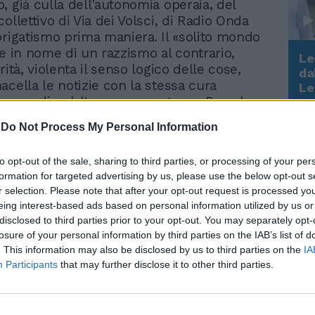
, già culla dell'autonomia operaia, del
ollettivo di Via dei Volsci, di Radio Onda
brigatismo prima maniera. Il «solito mondo
he in nome di un razzismo al contrario,
Le
rità, violenta il senso logico delle cose,
da
Rudy Giuliani a Come States?
acella le notizie con la stessa cura
Le
Trump, Meloni e la strategia
 corpo di un'altra povera ragazza, Pamela,
americana
me una bestia da bestie extracomunitarie
-
Do Not Process My Personal Information
acerata. Già, Pamela. La ricordate? La
contata perché una certa tv, una certa
to opt-out of the sale, sharing to third parties, or processing of your per
 certa politica, ai tempi diedero più
formation for targeted advertising by us, please use the below opt-out s
llo svitato pistolero para-leghista
r selection. Please note that after your opt-out request is processed y
e condannato) che alla giovane romana
eing interest-based ads based on personal information utilized by us or
atta a pezzi col machete da un gruppo di
disclosed to third parties prior to your opt-out. You may separately opt-
nori con la pelle più scura della nostra.
losure of your personal information by third parties on the IAB’s list of
 «la notizia» divenne quel matto di Traini
. This information may also be disclosed by us to third parties on the
IA
ncredibile a dirsi, si riconobbero tanti
Participants
that may further disclose it to other third parties.
 bene che nell'urna poi premiarono Salvini.
nt inaspettato verso il giustiziere di
be dovuto far riflettere gli addetti ai