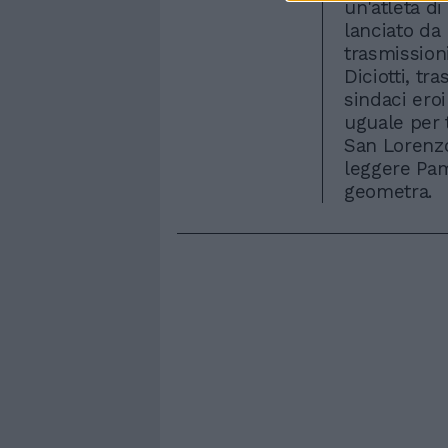
un'atleta di
lanciato da
trasmission
Diciotti, tr
sindaci ero
uguale per 
San Lorenzo
leggere Pam
geometra.