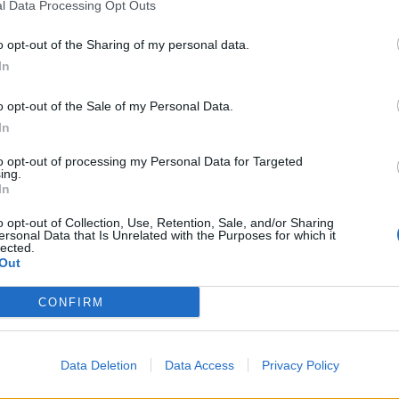
l Data Processing Opt Outs
ancor oggi non si accorgono - come ripete
nte Beppe Grillo - che i media
o opt-out of the Sharing of my personal data.
 un mondo che non esiste, che non è nel
In
nella pancia della gente. E anziché
, come ha fatto Bersani, sul perché i
o opt-out of the Sale of my Personal Data.
anti operai del Pci son finiti non solo a
In
 ma a rivendicarlo pubblicamente,
a riproporre schemi di comodo, salottieri,
to opt-out of processing my Personal Data for Targeted
ing.
mente disonesti. Tutti sulla nave Diciotti, e
In
 si prende l'immigrato a casa sua. Tutti
 poi si scostano o stringono la borsa
o opt-out of Collection, Use, Retention, Sale, and/or Sharing
ersonal Data that Is Unrelated with the Purposes for which it
ti poveri gli sfiorano accanto. Tutti per
lected.
ticandosi gli eroi dell'Arma feriti ogni
Out
bloccare spacciatori come Lui. Ops, qui
 un mondo particolarmente scivoloso per
CONFIRM
rocorrente e diventa giocoforza razzista,
populista. Noi sappiamo bene cosa non
to vituperato popolo: ore e ore di
Data Deletion
Data Access
Privacy Policy
i e prime pagine per un uovo in faccia a