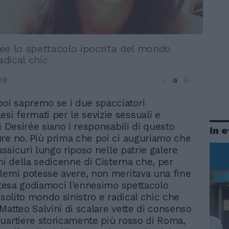
ée lo spettacolo ipocrita del mondo
adical chic
a
a
18
a
poi sapremo se i due spacciatori
esi fermati per le sevizie sessuali e
i Desirée siano i responsabili di questo
In 
re no. Più prima che poi ci auguriamo che
 assicuri lungo riposo nelle patrie galere
ini della sedicenne di Cisterna che, per
lemi potesse avere, non meritava una fine
attesa godiamoci l'ennesimo spettacolo
 solito mondo sinistro e radical chic che
Matteo Salvini di scalare vette di consenso
uartiere storicamente più rosso di Roma,