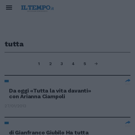
tutta
1
2
3
4
5
Da oggi «Tutta la vita davanti»
con Arianna Ciampoli
27/01/2013
di Gianfranco Giubilo Ha tutta