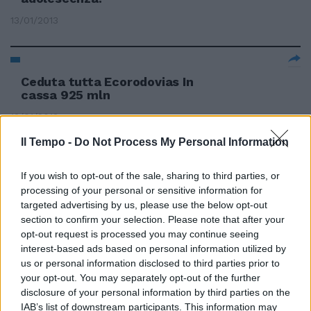
13/01/2013
Ceduta tutta Ecorodovias In
cassa 925 mln
12/01/2013
Il Tempo -
Do Not Process My Personal Information
If you wish to opt-out of the sale, sharing to third parties, or
Valentina Lo Russo Nella sua
carriera da allenatore, lunga ben
processing of your personal or sensitive information for
38 anni, Carlo Mazzone ha girato
targeted advertising by us, please use the below opt-out
quasi tutta l'Italia ma da romano
section to confirm your selection. Please note that after your
doc il suo cuore è da sempre
opt-out request is processed you may continue seeing
legato ai colori giallorossi.
interest-based ads based on personal information utilized by
us or personal information disclosed to third parties prior to
06/01/2013
your opt-out. You may separately opt-out of the further
disclosure of your personal information by third parties on the
IAB’s list of downstream participants. This information may