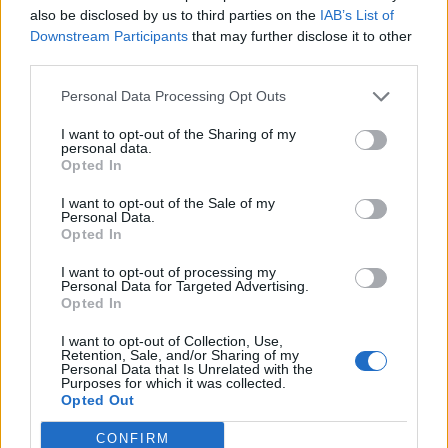
also be disclosed by us to third parties on the
IAB’s List of
Da tutta Italia in visita a Greccio
Downstream Participants
that may further disclose it to other
30/12/2012
third parties.
Personal Data Processing Opt Outs
I want to opt-out of the Sharing of my
di Stefania Monaco «Non
personal data.
m'importa un fico secco» è un
Opted In
espressione usata e condivisa
per tutta Italia.
I want to opt-out of the Sale of my
Personal Data.
30/12/2012
Opted In
I want to opt-out of processing my
Personal Data for Targeted Advertising.
Opted In
Avanti tutta con le interviste in
televisione e alla radio per
I want to opt-out of Collection, Use,
Retention, Sale, and/or Sharing of my
recuperare consensi in vista
Personal Data that Is Unrelated with the
della sfida con il Pd.
Purposes for which it was collected.
Opted Out
23/12/2012
CONFIRM