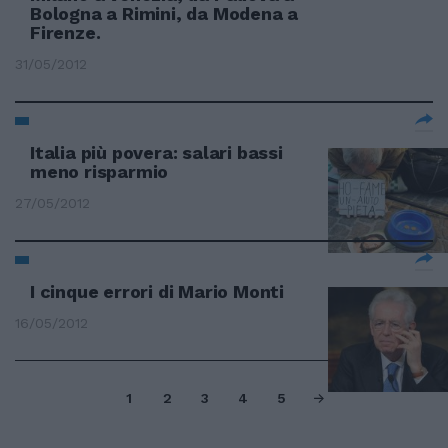
Bologna a Rimini, da Modena a
Firenze.
31/05/2012
Italia più povera: salari bassi
meno risparmio
27/05/2012
I cinque errori di Mario Monti
16/05/2012
1
2
3
4
5