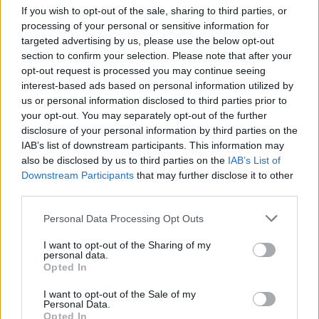
If you wish to opt-out of the sale, sharing to third parties, or
processing of your personal or sensitive information for
targeted advertising by us, please use the below opt-out
section to confirm your selection. Please note that after your
Spillatura, degustazione e show
opt-out request is processed you may continue seeing
Parte la crociera a tutta birra
interest-based ads based on personal information utilized by
08/05/2011
us or personal information disclosed to third parties prior to
your opt-out. You may separately opt-out of the further
disclosure of your personal information by third parties on the
IAB’s list of downstream participants. This information may
L'invasione pacifica di Roma del
also be disclosed by us to third parties on the
IAB’s List of
popolo di Wojtyla Canti e
Downstream Participants
that may further disclose it to other
preghiere tutta la notte
third parties.
01/05/2011
Personal Data Processing Opt Outs
I want to opt-out of the Sharing of my
personal data.
Opted In
Flusso di devoti tutta la notte
per venerare la sua bara
I want to opt-out of the Sale of my
Personal Data.
30/04/2011
Opted In