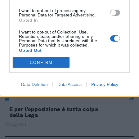
I want to opt-out of processing my
Personal Data for Targeted Advertising.
Opted In
Avanti tutta con il decreto per lo
Sviluppo
I want to opt-out of Collection, Use,
Retention, Sale, and/or Sharing of my
24/04/2011
Personal Data that Is Unrelated with the
Purposes for which it was collected.
Opted Out
CONFIRM
Tutta colpa di Berlusconi e
naturalmente di Israele
17/04/2011
Data Deletion
Data Access
Privacy Policy
E per l'opposizione è tutta colpa
della Lega
17/04/2011