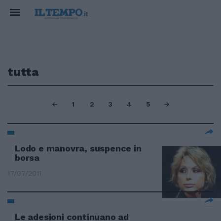
tutta
1
2
3
4
5
Lodo e manovra, suspence in
borsa
17/07/2011
Le adesioni continuano ad