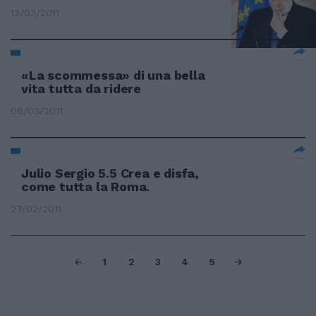
13/03/2011
«La scommessa» di una bella
vita tutta da ridere
06/03/2011
Julio Sergio 5.5 Crea e disfa,
come tutta la Roma.
27/02/2011
1
2
3
4
5