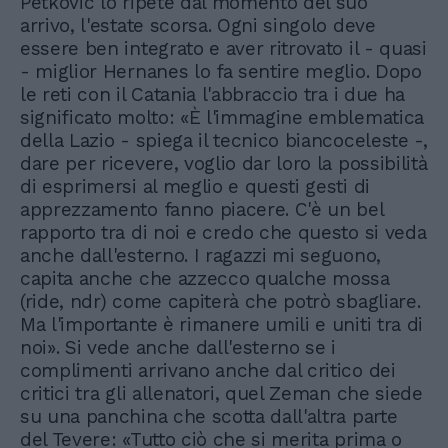
Petkovic lo ripete dal momento del suo
arrivo, l'estate scorsa. Ogni singolo deve
essere ben integrato e aver ritrovato il - quasi
- miglior Hernanes lo fa sentire meglio. Dopo
le reti con il Catania l'abbraccio tra i due ha
significato molto: «È l'immagine emblematica
della Lazio - spiega il tecnico biancoceleste -,
dare per ricevere, voglio dar loro la possibilità
di esprimersi al meglio e questi gesti di
apprezzamento fanno piacere. C'è un bel
rapporto tra di noi e credo che questo si veda
anche dall'esterno. I ragazzi mi seguono,
capita anche che azzecco qualche mossa
(ride, ndr) come capiterà che potrò sbagliare.
Ma l'importante è rimanere umili e uniti tra di
noi». Si vede anche dall'esterno se i
complimenti arrivano anche dal critico dei
critici tra gli allenatori, quel Zeman che siede
su una panchina che scotta dall'altra parte
del Tevere: «Tutto ciò che si merita prima o