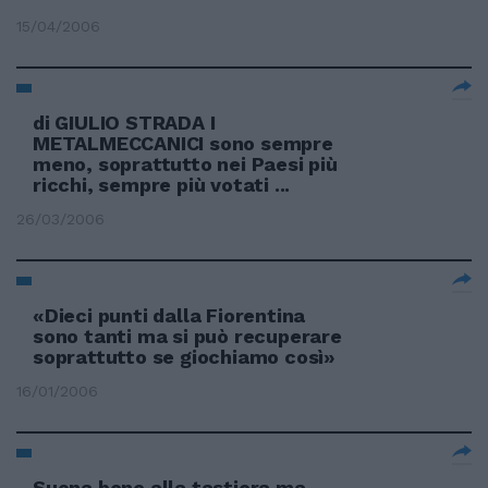
15/04/2006
di GIULIO STRADA I
METALMECCANICI sono sempre
meno, soprattutto nei Paesi più
ricchi, sempre più votati ...
26/03/2006
«Dieci punti dalla Fiorentina
sono tanti ma si può recuperare
soprattutto se giochiamo così»
16/01/2006
Suona bene alla tastiera ma