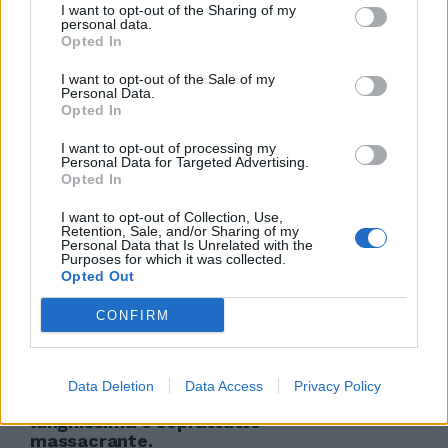
I want to opt-out of the Sharing of my
personal data.
Opted In
I want to opt-out of the Sale of my
PIAGGIO L'ad Colaninno: «I nuovi
Personal Data.
azionisti sono soprattutto fondi
Opted In
esteri»
I want to opt-out of processing my
08/07/2006
Personal Data for Targeted Advertising.
Opted In
I want to opt-out of Collection, Use,
Retention, Sale, and/or Sharing of my
di FEDERICO BERNARDI PARIGI —
Personal Data that Is Unrelated with the
Purposes for which it was collected.
Vince il Barcellona, ma
Opted Out
soprattutto ha vinto il calcio.
17/05/2006
CONFIRM
Data Deletion
Data Access
Privacy Policy
UNA campagna elettorale
lunghissima e soprattutto
massacrante.