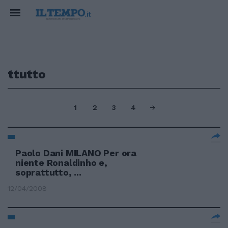
ttutto
1
2
3
4
Paolo Dani MILANO Per ora
niente Ronaldinho e,
soprattutto, ...
12/04/2008