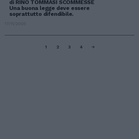
di RINO TOMMASI SCOMMESSE
Una buona legge deve essere
soprattutto difendibile.
17/11/2005
1
2
3
4