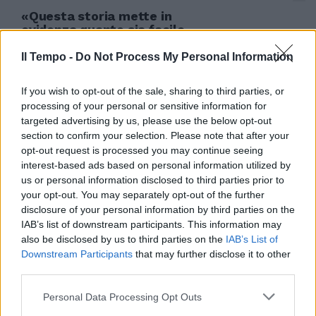
«Questa storia mette in
evidenza quanto sia facile
cadere vittima del consumismo
Soprattutto di quello ...
Il Tempo -
Do Not Process My Personal Information
18/11/2006
If you wish to opt-out of the sale, sharing to third parties, or
processing of your personal or sensitive information for
targeted advertising by us, please use the below opt-out
section to confirm your selection. Please note that after your
È MORTO a Roma Riccardo
opt-out request is processed you may continue seeing
Pazzaglia, scrittore, regista,
interest-based ads based on personal information utilized by
attore, e conduttore radiofonico
noto soprattutto ...
us or personal information disclosed to third parties prior to
your opt-out. You may separately opt-out of the further
04/10/2006
disclosure of your personal information by third parties on the
IAB’s list of downstream participants. This information may
also be disclosed by us to third parties on the
IAB’s List of
Downstream Participants
that may further disclose it to other
È un profilo giusto quello scelto
third parties.
da Francesco, corretto e
soprattutto non presuntuoso.
Personal Data Processing Opt Outs
03/09/2006