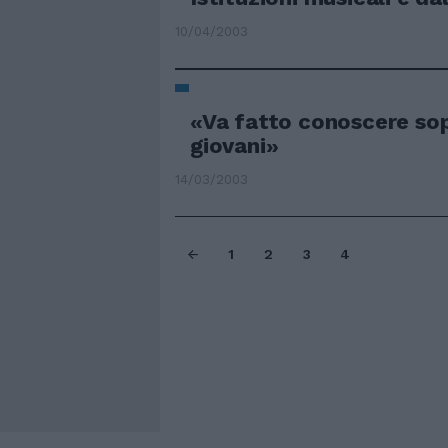
10/04/2003
«Va fatto conoscere sop
giovani»
14/03/2003
1
2
3
4