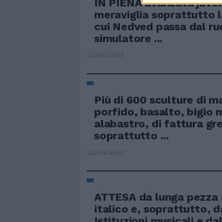
IN PIENA avanzata juven
meraviglia soprattutto l
cui Nedved passa dal ru
simulatore ...
23/04/2003
Più di 600 sculture di 
porfido, basalto, bigio 
alabastro, di fattura gr
soprattutto ...
22/04/2003
ATTESA da lunga pezza 
italico e, soprattutto, da
Istituzioni musicali e dall