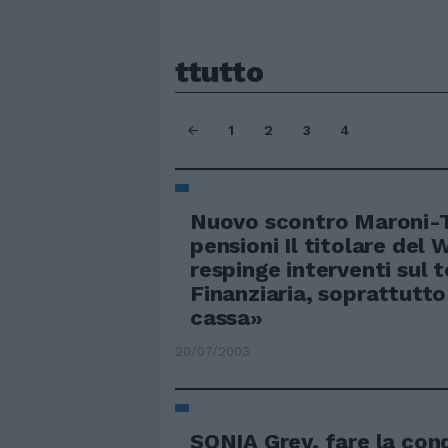
ttutto
1
2
3
4
Nuovo scontro Maroni-T
pensioni Il titolare del 
respinge interventi sul 
Finanziaria, soprattutto
cassa»
20/07/2003
SONIA Grey, fare la cond