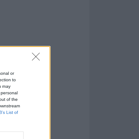
sonal or
ection to
ou may
 personal
out of the
 downstream
B’s List of