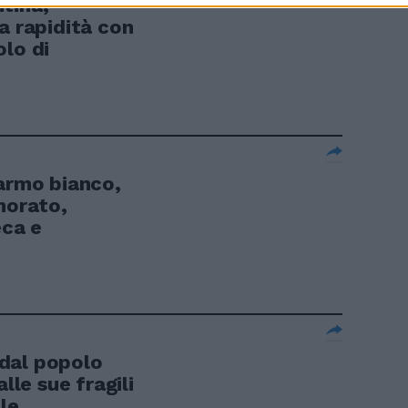
tina,
a rapidità con
olo di
marmo bianco,
morato,
eca e
dal popolo
lle sue fragili
e ...