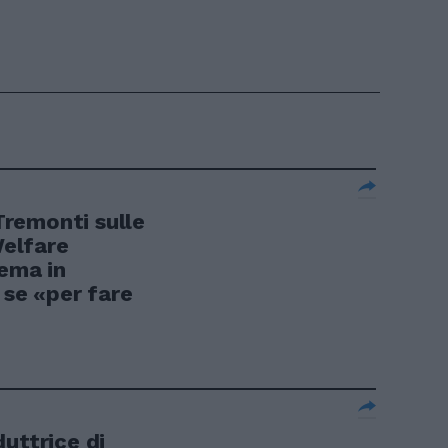
remonti sulle
Welfare
tema in
 se «per fare
uttrice di