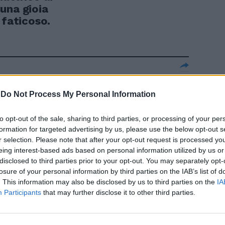
una gioia
 faticoso.
spazio e
da ai
-
Do Not Process My Personal Information
di difensore
a.
to opt-out of the sale, sharing to third parties, or processing of your per
formation for targeted advertising by us, please use the below opt-out s
r selection. Please note that after your opt-out request is processed y
eing interest-based ads based on personal information utilized by us or
disclosed to third parties prior to your opt-out. You may separately opt-
losure of your personal information by third parties on the IAB’s list of
ARDI «IL
. This information may also be disclosed by us to third parties on the
IA
 Vittorini
Participants
that may further disclose it to other third parties.
suo contenuto,