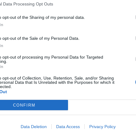
l Data Processing Opt Outs
o opt-out of the Sharing of my personal data.
In
I INUTILE e
o opt-out of the Sale of my Personal Data.
vole con la
In
to opt-out of processing my Personal Data for Targeted
ing.
In
o opt-out of Collection, Use, Retention, Sale, and/or Sharing
ersonal Data that Is Unrelated with the Purposes for which it
ù grande di
lected.
 soprattutto
Out
he ...
CONFIRM
Data Deletion
Data Access
Privacy Policy