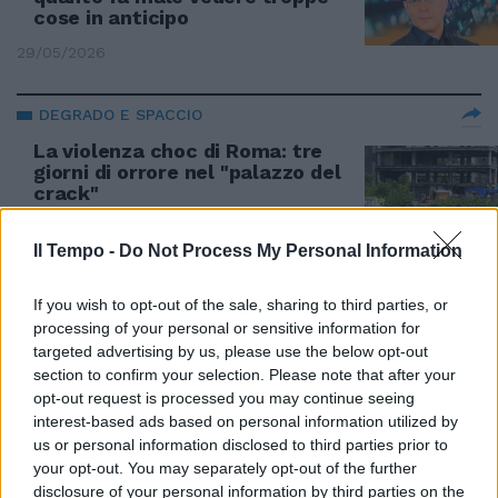
cose in anticipo
29/05/2026
DEGRADO E SPACCIO
La violenza choc di Roma: tre
giorni di orrore nel "palazzo del
crack"
28/05/2026
Il Tempo -
Do Not Process My Personal Information
TOR CERVARA
If you wish to opt-out of the sale, sharing to third parties, or
Incendio a Roma, uomo si lancia
processing of your personal or sensitive information for
dalla finestra dell’edificio
targeted advertising by us, please use the below opt-out
abbandonato: è grave
section to confirm your selection. Please note that after your
opt-out request is processed you may continue seeing
11/11/2025
interest-based ads based on personal information utilized by
us or personal information disclosed to third parties prior to
IN FIAMME
your opt-out. You may separately opt-out of the further
disclosure of your personal information by third parties on the