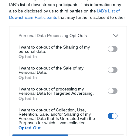
Spaventoso incendio a Tor
IAB’s list of downstream participants. This information may
Cervara: Roma sovrastata da
also be disclosed by us to third parties on the
IAB’s List of
una colonna di fumo nero
Downstream Participants
that may further disclose it to other
23/04/2021
third parties.
Personal Data Processing Opt Outs
SCHIFEZZA ROMA EST
I want to opt-out of the Sharing of my
Così il Palazzo occupato diventa
personal data.
bagno a cielo aperto
Opted In
29/09/2019
I want to opt-out of the Sale of my
Personal Data.
Opted In
VIA TALLONE
I want to opt-out of processing my
Nuovo sgombero a Tor Cervara.
Personal Data for Targeted Advertising.
Blitz nel palazzo occupato
Opted In
[FOTO]
I want to opt-out of Collection, Use,
20/01/2019
Retention, Sale, and/or Sharing of my
Personal Data that Is Unrelated with the
Purposes for which it was collected.
Opted Out
BLITZ IN VIA TALLONE