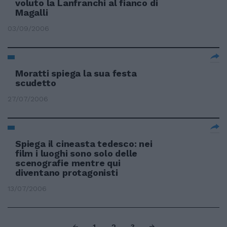
voluto la Lanfranchi al fianco di
Magalli
03/09/2006
Moratti spiega la sua festa
scudetto
27/07/2006
Spiega il cineasta tedesco: nei
film i luoghi sono solo delle
scenografie mentre qui
diventano protagonisti
13/07/2006
1
2
3