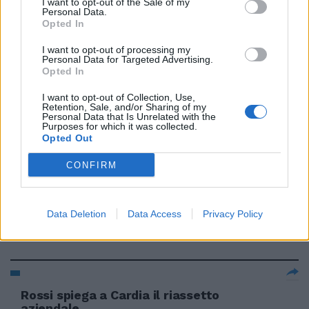
I want to opt-out of the Sale of my
Personal Data.
20/03/2008
Opted In
I want to opt-out of processing my
Personal Data for Targeted Advertising.
Opted In
Senato, Berlusconi insiste:
"Tranquilli, cadono"
I want to opt-out of Collection, Use,
Retention, Sale, and/or Sharing of my
13/11/2007
Personal Data that Is Unrelated with the
Purposes for which it was collected.
Opted Out
CONFIRM
Springsteen beffardo spiega
dove il suo Paese ha sbagliato
L'incubo più grande, la guerra:
«Non sappiamo come uscirne»
Data Deletion
Data Access
Privacy Policy
01/10/2006
Rossi spiega a Cardia il riassetto
aziendale