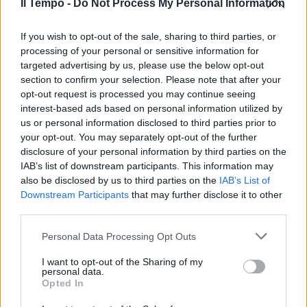
Berlusconi spiega l'Italia del
Il Tempo -
Do Not Process My Personal Information
futuro:
If you wish to opt-out of the sale, sharing to third parties, or
20/09/2008
processing of your personal or sensitive information for
targeted advertising by us, please use the below opt-out
section to confirm your selection. Please note that after your
opt-out request is processed you may continue seeing
Luca Toni spiega la sua
interest-based ads based on personal information utilized by
ammonizione dopo il primo gol ...
us or personal information disclosed to third parties prior to
09/06/2008
your opt-out. You may separately opt-out of the further
disclosure of your personal information by third parties on the
IAB’s list of downstream participants. This information may
also be disclosed by us to third parties on the
IAB’s List of
«Dopo il disastro di Mani Pulite -
Downstream Participants
that may further disclose it to other
spiega Pasquale ...
third parties.
07/05/2008
Personal Data Processing Opt Outs
I want to opt-out of the Sharing of my
personal data.
Opted In
Fini spiega Silvio: «Non è a
favore di AirOne»