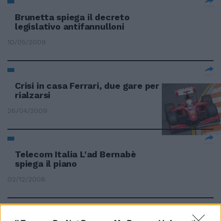
Brunetta spiega il decreto
legislativo antifannulloni
10/05/2009
Crisi in casa Ferrari, due gare per
rialzarsi
26/04/2009
Telecom Italia L'ad Bernabè
spiega il piano
02/12/2008