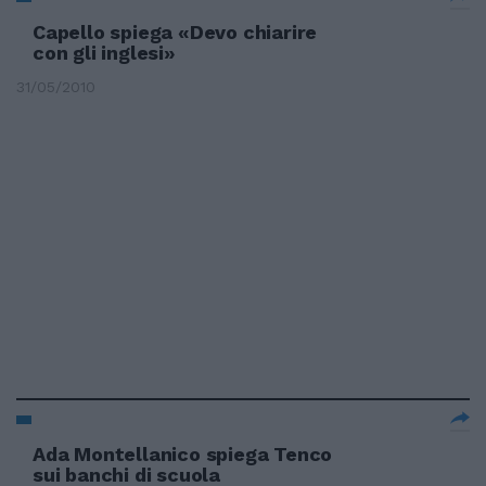
Capello spiega «Devo chiarire
con gli inglesi»
31/05/2010
Ada Montellanico spiega Tenco
sui banchi di scuola