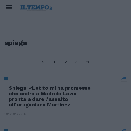
spiega
1
2
3
Spiega: «Lotito mi ha promesso
che andrò a Madrid» Lazio
pronta a dare l'assalto
all'uruguaiano Martinez
06/06/2010