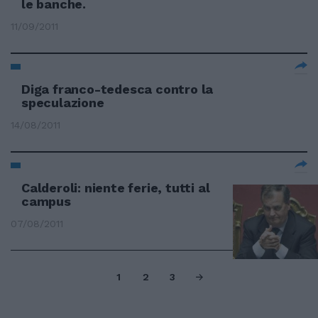
le banche.
11/09/2011
Diga franco-tedesca contro la
speculazione
14/08/2011
Calderoli: niente ferie, tutti al
campus
07/08/2011
1
2
3