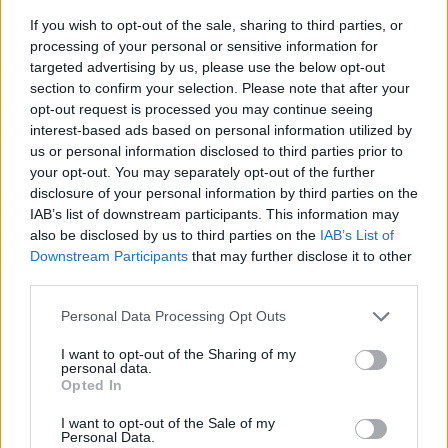
If you wish to opt-out of the sale, sharing to third parties, or
processing of your personal or sensitive information for
ATTACCO AI BTP Si riaccende la
targeted advertising by us, please use the below opt-out
speculazione.
section to confirm your selection. Please note that after your
opt-out request is processed you may continue seeing
20/05/2012
interest-based ads based on personal information utilized by
us or personal information disclosed to third parties prior to
your opt-out. You may separately opt-out of the further
disclosure of your personal information by third parties on the
Squali e speculazione. Il disastro
IAB’s list of downstream participants. This information may
Lehman diventa un film
also be disclosed by us to third parties on the
IAB’s List of
13/05/2012
Downstream Participants
that may further disclose it to other
third parties.
Personal Data Processing Opt Outs
Torna la speculazione e l'Europa
I want to opt-out of the Sharing of my
precipita
personal data.
Opted In
15/04/2012
I want to opt-out of the Sale of my
Personal Data.