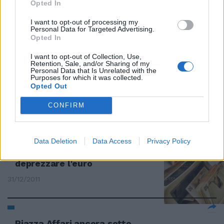
Opted In
L'Ue alza la protezione anti
I want to opt-out of processing my
speculazione
Personal Data for Targeted Advertising.
Opted In
31/03/2012
I want to opt-out of Collection, Use,
Retention, Sale, and/or Sharing of my
Personal Data that Is Unrelated with the
Purposes for which it was collected.
«Si deve bloccare la
Opted Out
speculazione in atto»
CONFIRM
26/02/2012
Data Deletion
Data Access
Privacy Policy
La speculazione punta a
deprezzare l'euro
31/12/2011
Piazza Affari ancora sotto