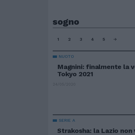
sogno
1
2
3
4
5
NUOTO
Magnini: finalmente la v
Tokyo 2021
24/05/2020
SERIE A
Strakosha: la Lazio non