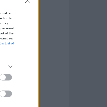
sonal or
ection to
ou may
 personal
out of the
 downstream
B’s List of