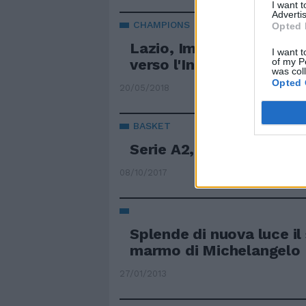
I want 
Advertis
CHAMPIONS
Opted 
Lazio, Immobile e Parol
I want t
of my P
verso l'Inter
was col
Opted 
20/05/2018
BASKET
Serie A2, perdono le du
08/10/2017
Splende di nuova luce il
marmo di Michelangelo
27/01/2013