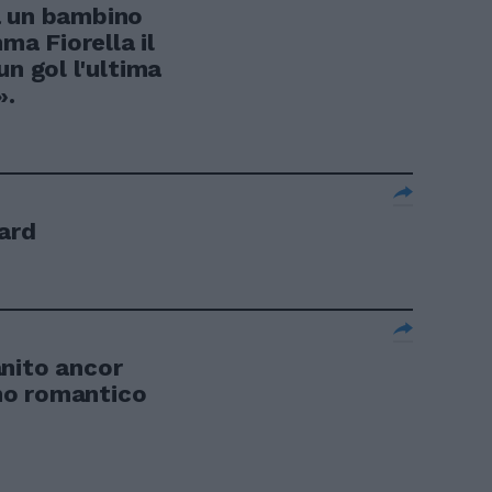
a un bambino
a Fiorella il
un gol l'ultima
».
pard
nito ancor
rno romantico