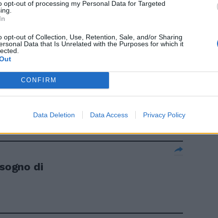
to opt-out of processing my Personal Data for Targeted
ing.
In
o allungano
o opt-out of Collection, Use, Retention, Sale, and/or Sharing
ersonal Data that Is Unrelated with the Purposes for which it
lected.
Out
CONFIRM
e romane
Data Deletion
Data Access
Privacy Policy
 sogno di