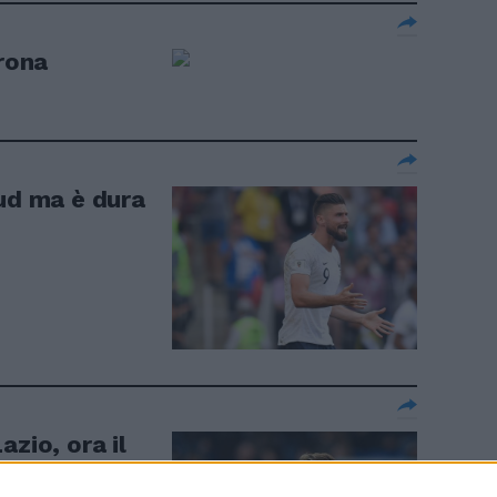
erona
oud ma è dura
azio, ora il