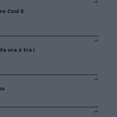
e Così il
Ma ora è tra i
ua