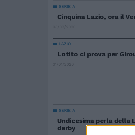
SERIE A
Cinquina Lazio, ora il V
03/02/2020
LAZIO
Lotito ci prova per Gir
31/01/2020
SERIE A
Undicesima perla della L
derby