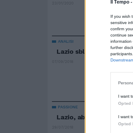
Il Tempo 
23/01/2020
If you wish 
sensitive in
confirm you
continue se
information 
ANALISI
further disc
Lazio sbloccata: ora ser
participants
Downstream 
07/09/2018
Persona
I want t
Opted 
PASSIONE
Lazio, abbonamenti a q
I want t
Opted 
29/07/2018