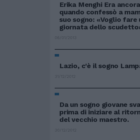
Erika Menghi Era ancor
quando confessò a mamm
suo sogno: «Voglio fare 
giornata dello scudetto
06/01/2013
Lazio, c'è il sogno Lam
31/12/2012
Da un sogno giovane sva
prima di iniziare al rito
del vecchio maestro.
30/12/2012