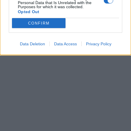
Personal Data that Is Unrelated with the
Purposes for which it was collected.
Opted Out
Leonardo Maria Del Vecchio dall'ex compagna
in ospedale. Le dichiarazioni ai giornalisti
CONFIRM
Data Deletion
Data Access
Privacy Policy