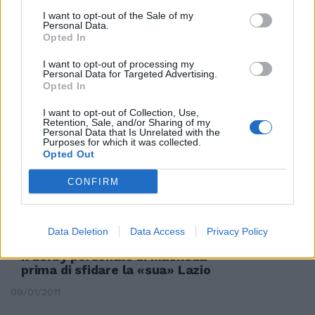
I want to opt-out of the Sale of my
Personal Data.
Opted In
Di Pietro cambia strada No a
crisi di governo
I want to opt-out of processing my
Personal Data for Targeted Advertising.
19/06/2011
Opted In
I want to opt-out of Collection, Use,
Retention, Sale, and/or Sharing of my
Personal Data that Is Unrelated with the
Purposes for which it was collected.
Gasparri: «Le produzioni
Opted Out
nazionali pronte a sfidare il
mercato mondiale»
CONFIRM
31/03/2011
Data Deletion
Data Access
Privacy Policy
Il derby personale di Macheda
prima di sfidare la «sua» Lazio
09/01/2011