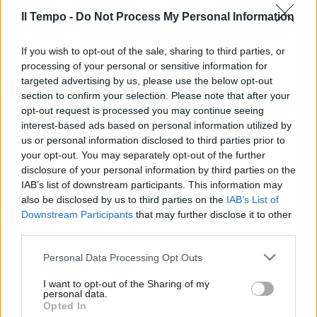
15/01/2012
Il Tempo -
Do Not Process My Personal Information
If you wish to opt-out of the sale, sharing to third parties, or
processing of your personal or sensitive information for
Dieci milioni per sfidare la
targeted advertising by us, please use the below opt-out
povertà nel Lazio
section to confirm your selection. Please note that after your
31/12/2011
opt-out request is processed you may continue seeing
interest-based ads based on personal information utilized by
us or personal information disclosed to third parties prior to
your opt-out. You may separately opt-out of the further
Stile e design per sfidare le rivali
disclosure of your personal information by third parties on the
del vecchio mito
IAB’s list of downstream participants. This information may
also be disclosed by us to third parties on the
IAB’s List of
18/12/2011
Downstream Participants
that may further disclose it to other
third parties.
Personal Data Processing Opt Outs
Zingaretti: pronto a sfidare
Alemanno
I want to opt-out of the Sharing of my
personal data.
04/12/2011
Opted In