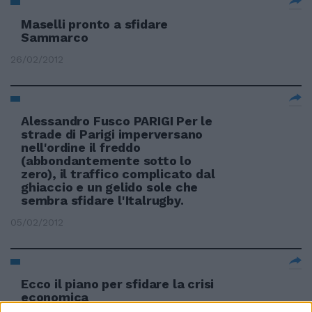
Maselli pronto a sfidare
Sammarco
26/02/2012
Alessandro Fusco PARIGI Per le
strade di Parigi imperversano
nell'ordine il freddo
(abbondantemente sotto lo
zero), il traffico complicato dal
ghiaccio e un gelido sole che
sembra sfidare l'Italrugby.
05/02/2012
Ecco il piano per sfidare la crisi
economica