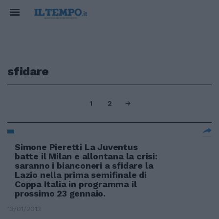
sfidare
1
2
Simone Pieretti La Juventus
batte il Milan e allontana la crisi:
saranno i bianconeri a sfidare la
Lazio nella prima semifinale di
Coppa Italia in programma il
prossimo 23 gennaio.
13/01/2013