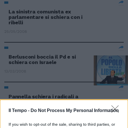
La sinistra comunista ex
parlamentare si schiera con i
ribelli
25/05/2008
Berlusconi boccia il Pd e si
schiera con Israele
13/03/2008
Pannella schiera i radicali a
sinistra
Il Tempo -
Do Not Process My Personal Information
13/02/2008
If you wish to opt-out of the sale, sharing to third parties, or