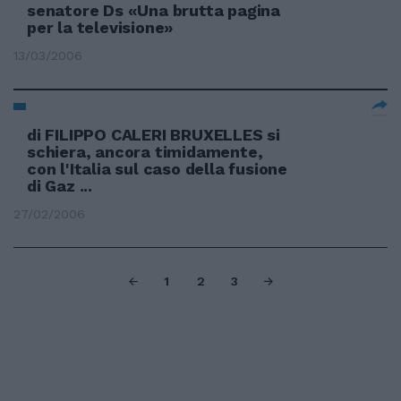
senatore Ds «Una brutta pagina
per la televisione»
13/03/2006
di FILIPPO CALERI BRUXELLES si
schiera, ancora timidamente,
con l'Italia sul caso della fusione
di Gaz ...
27/02/2006
1
2
3