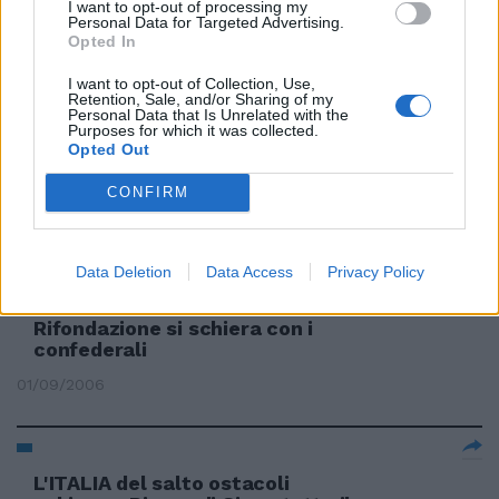
I want to opt-out of processing my
schiera con il Prc contro il «sì»
Personal Data for Targeted Advertising.
alla base Usa di Vicenza
Opted In
17/01/2007
I want to opt-out of Collection, Use,
Retention, Sale, and/or Sharing of my
Personal Data that Is Unrelated with the
Purposes for which it was collected.
Opted Out
Anche la Montalcini si schiera
contro la Manovra
CONFIRM
10/11/2006
Data Deletion
Data Access
Privacy Policy
Rifondazione si schiera con i
confederali
01/09/2006
L'ITALIA del salto ostacoli