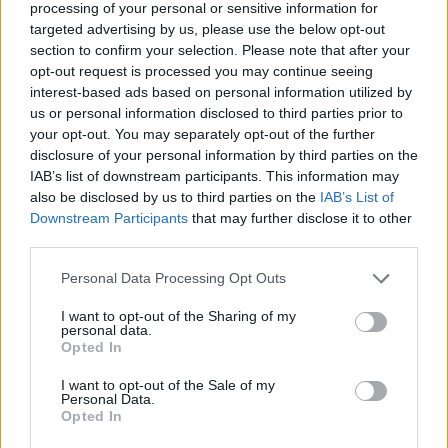
processing of your personal or sensitive information for
Immigrazione, Sarkò si schiera
targeted advertising by us, please use the below opt-out
con Fini
section to confirm your selection. Please note that after your
opt-out request is processed you may continue seeing
30/01/2008
interest-based ads based on personal information utilized by
us or personal information disclosed to third parties prior to
your opt-out. You may separately opt-out of the further
disclosure of your personal information by third parties on the
L'Italia si schiera con Silvio
IAB’s list of downstream participants. This information may
Raccolte 4 milioni di firme
also be disclosed by us to third parties on the
IAB’s List of
Downstream Participants
that may further disclose it to other
17/11/2007
third parties.
Personal Data Processing Opt Outs
Il sindacato schiera i pensionati.
I want to opt-out of the Sharing of my
Per il sì
personal data.
Opted In
09/10/2007
I want to opt-out of the Sale of my
Personal Data.
Opted In
Il presidente della Camera si