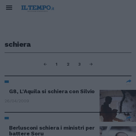
schiera
1
2
3
G8, L'Aquila si schiera con Silvio
26/04/2009
Berlusconi schiera i ministri per
battere Soru