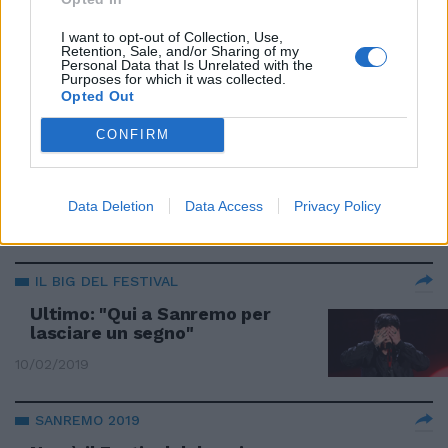
Vanoni show a Sanremo: "Qui
aggratis". E gli scappa la
I want to opt-out of Collection, Use,
Retention, Sale, and/or Sharing of my
parolaccia
Personal Data that Is Unrelated with the
Purposes for which it was collected.
10/02/2019
Opted Out
CONFIRM
LA BAND SALENTINA
Boomdabash, esplosione reggae
al Festival
Data Deletion
Data Access
Privacy Policy
10/02/2019
IL BIG DEL FESTIVAL
Ultimo: "Qui a Sanremo per
lasciare un segno"
10/02/2019
SANREMO 2019