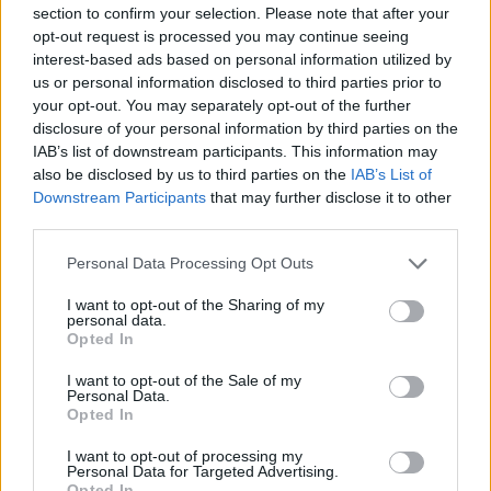
section to confirm your selection. Please note that after your
Festival verso la serata finale.
opt-out request is processed you may continue seeing
Baglioni ter? Il "dirottatore"
interest-based ads based on personal information utilized by
svicola
us or personal information disclosed to third parties prior to
your opt-out. You may separately opt-out of the further
10/02/2019
disclosure of your personal information by third parties on the
IAB’s list of downstream participants. This information may
POLEMICA AL DOPOFESTIVAL
also be disclosed by us to third parties on the
IAB’s List of
Downstream Participants
that may further disclose it to other
"La voce maschile è superiore",
third parties.
così Renga fa infuriare tutti
10/02/2019
Personal Data Processing Opt Outs
I want to opt-out of the Sharing of my
personal data.
ATROCE
Opted In
Sanremo, gaffe a raffica. Bisio
clamoroso: come saluta Bocelli
I want to opt-out of the Sale of my
Personal Data.
10/02/2019
Opted In
I want to opt-out of processing my
Personal Data for Targeted Advertising.
SFRENATA
Opted In