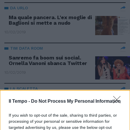
DA URLO
Ma quale pancera. L'ex moglie di
Baglioni si mette a nudo
10/02/2019
TIM DATA ROOM
Sanremo fa boom sui social.
Ornella Vanoni sbanca Twitter
10/02/2019
LA SCALETTA
Sanremo, è il giorno dei duetti.
Il Tempo -
Do Not Process My Personal Information
Ecco chi canterà
10/02/2019
If you wish to opt-out of the sale, sharing to third parties, or
processing of your personal or sensitive information for
targeted advertising by us, please use the below opt-out
SANREMO 2019