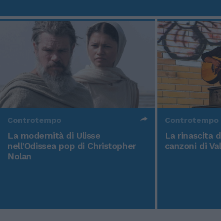
Controtempo
Controtempo
La modernità di Ulisse
La rinascita 
nell'Odissea pop di Christopher
canzoni di Va
Nolan