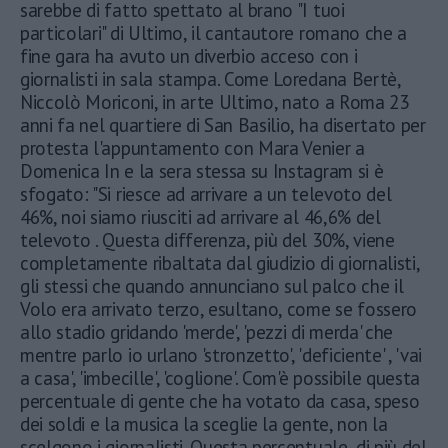
sarebbe di fatto spettato al brano "I tuoi
particolari" di Ultimo, il cantautore romano che a
fine gara ha avuto un diverbio acceso con i
giornalisti in sala stampa. Come Loredana Bertè,
Niccolò Moriconi, in arte Ultimo, nato a Roma 23
anni fa nel quartiere di San Basilio, ha disertato per
protesta l'appuntamento con Mara Venier a
Domenica In e la sera stessa su Instagram si è
sfogato: "Si riesce ad arrivare a un televoto del
46%, noi siamo riusciti ad arrivare al 46,6% del
televoto . Questa differenza, più del 30%, viene
completamente ribaltata dal giudizio di giornalisti,
gli stessi che quando annunciano sul palco che il
Volo era arrivato terzo, esultano, come se fossero
allo stadio gridando 'merde', 'pezzi di merda' che
mentre parlo io urlano 'stronzetto', 'deficiente' , 'vai
a casa', 'imbecille', 'coglione'. Com'è possibile questa
percentuale di gente che ha votato da casa, speso
dei soldi e la musica la sceglie la gente, non la
scelgono i giornalisti. Questa percentuale, di più del