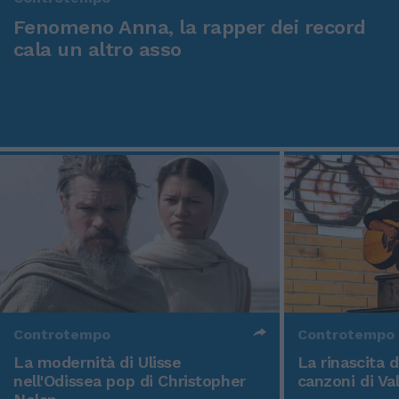
Fenomeno Anna, la rapper dei record
cala un altro asso
Controtempo
Controtempo
La modernità di Ulisse
La rinascita 
nell'Odissea pop di Christopher
canzoni di Va