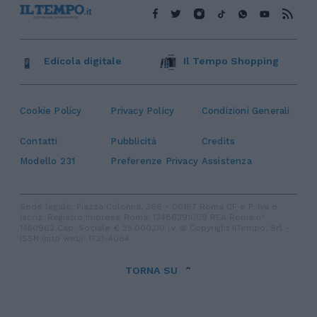
Edicola digitale
Il Tempo Shopping
Cookie Policy
Privacy Policy
Condizioni Generali
Contatti
Pubblicità
Credits
Modello 231
Preferenze Privacy
Assistenza
Sede legale: Piazza Colonna, 366 - 00187 Roma CF e P. Iva e
Iscriz. Registro Imprese Roma: 13486391009 REA Roma n°
1450962 Cap. Sociale € 25.000,00 i.v. © Copyright IlTempo. Srl -
ISSN (sito web): 1721-4084
TORNA SU