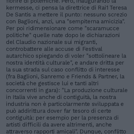
fiorire di polemiche. Però, inaugurando la
kermesse, ci pensa la direttrice di Rai1 Teresa
De Santis a mettere il punto: nessuno screzio
con Baglioni, anzi, una "sempiterna amicizia".
Per poi ridimensionare come "scaramucce
politiche" quelle nate dopo le dichiarazioni
del Claudio nazionale sui migranti,
controbattere alle accuse di Festival
autarchico spiegando di voler "sottolineare la
nostra identità culturale", e andare dritta per
la sua strada sul caso conflitto di interesse
(fra Baglioni, Sanremo e Friends & Partner, la
società che gestisce lui e tanti altri
concorrenti in gara): "La produzione culturale
in Italia vive anche di contiguità, la nostra
industria non è particolarmente sviluppata e
può addirittura dover far tesoro di certe
contiguità: per esempio per la presenza di
artisti difficili da avere altrimenti, anche
attraverso rapporti amicali". Dunque, conflitto