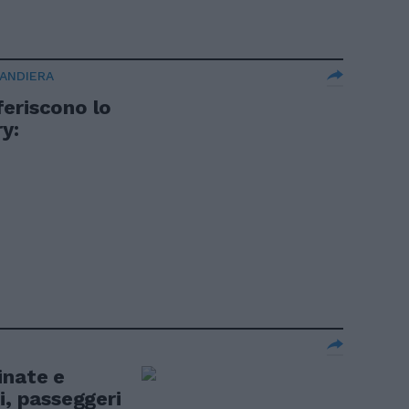
BANDIERA
eferiscono lo
y:
inate e
i, passeggeri