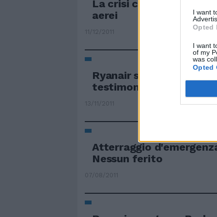
La crisi colpisce Ryanair
I want 
aerei
Advertis
Opted 
11/12/2011
I want t
of my P
was col
Opted 
Ryanair sceglie ancora 
testimonial dei voli
13/11/2011
Atterraggio d'emergenz
Nessun ferito
07/08/2011