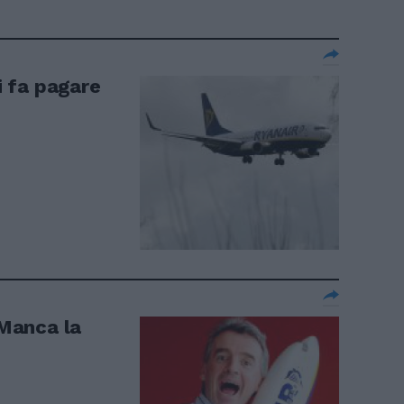
li fa pagare
"Manca la