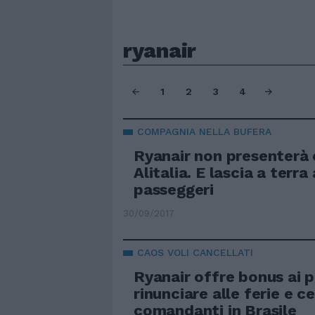
ryanair
1
2
3
4
COMPAGNIA NELLA BUFERA
Ryanair non presenterà 
Alitalia. E lascia a terra
passeggeri
30/09/2017
CAOS VOLI CANCELLATI
Ryanair offre bonus ai p
rinunciare alle ferie e c
comandanti in Brasile