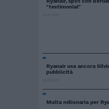
Ryanair, spot con Berlu
"testimonial"
24/07/2011
Ryanair usa ancora Silvi
pubblicità
05/06/2011
Multa milionaria per Ry