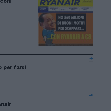
sconi
o per farsi
anair