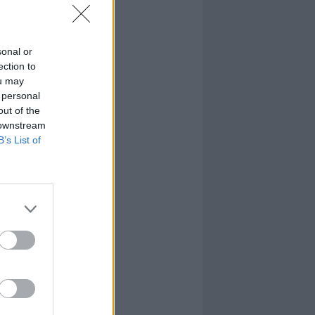
sonal or
ection to
ou may
 personal
out of the
 downstream
B’s List of