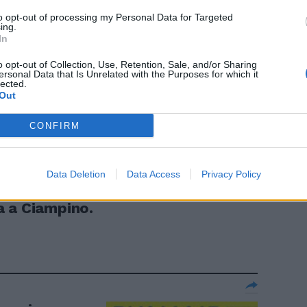
, a terra 80
to opt-out of processing my Personal Data for Targeted
ing.
In
o opt-out of Collection, Use, Retention, Sale, and/or Sharing
ersonal Data that Is Unrelated with the Purposes for which it
lected.
Out
il Cav come
CONFIRM
Data Deletion
Data Access
Privacy Policy
a a Ciampino.