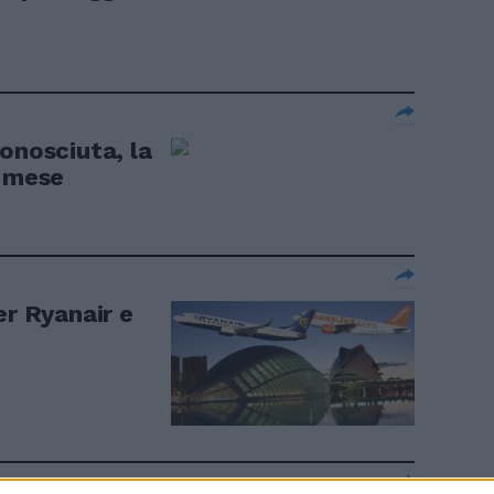
onosciuta, la
o mese
er Ryanair e