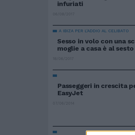
infuriati
06/08/2017
A IBIZA PER L'ADDIO AL CELIBATO
Sesso in volo con una sc
moglie a casa è al sest
18/06/2017
Passeggeri in crescita p
EasyJet
07/06/2014