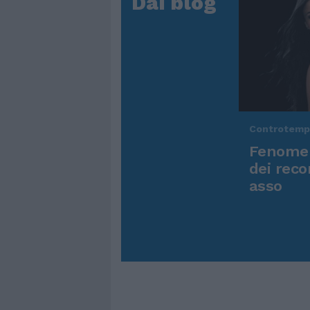
Dai blog
Controtem
Fenomen
dei reco
asso