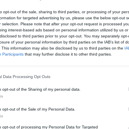
La notizia arriva all'indomani di quella del
5 a 20 euro, solo nei mesi di luglio e
to opt-out of the sale, sharing to third parties, or processing of your per
formation for targeted advertising by us, please use the below opt-out s
la tassa per imbarcare un bagaglio in stiva
Le
r selection. Please note that after your opt-out request is processed y
to l'anno per un secondo collo). Obiettivo
da
eing interest-based ads based on personal information utilized by us or
re i passeggeri a viaggiare leggeri». Ieri,
Rudy Giuliani a Come States?
Le
disclosed to third parties prior to your opt-out. You may separately opt-
comunicato che il traffico a marzo è
Trump, Meloni e la strategia
losure of your personal information by third parties on the IAB’s list of
el 13% rispetto allo stesso mese del 2009
americana
. This information may also be disclosed by us to third parties on the
IA
4,7 milioni a 5,3 milioni di posti venduti
Participants
that may further disclose it to other third parties.
e di 66,5 milioni nell'anno chiuso il 31
. Ryanair aveva già lanciato l'idea della
pagamento l'anno scorso ma era stata
l Data Processing Opt Outs
 fare marcia indietro perchè aveva
na serie di polemiche. Ma ora la decisione
o opt-out of the Sharing of my personal data.
a, stando a quanto riporta il tabloid
In
ly Mail. Con questa ennesima tassa extra,
ra «di cambiare il comportamento dei
o opt-out of the Sale of my Personal Data.
e fare in modo che utilizzino il bagno
In
 il viaggio - ha spiegato il portavoce
amara - Ciò ci permetterà di togliere
to opt-out of processing my Personal Data for Targeted