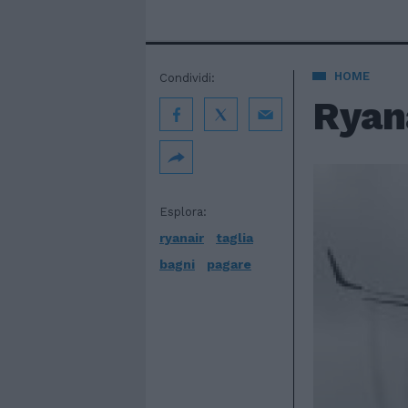
HOME
Condividi:
Ryana
Esplora:
ryanair
taglia
bagni
pagare