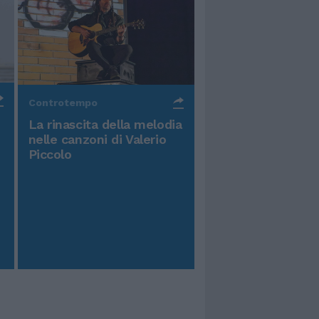
Controtempo
La rinascita della melodia
nelle canzoni di Valerio
Piccolo