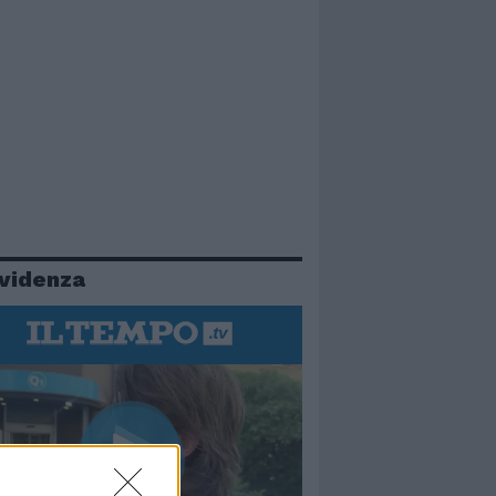
evidenza