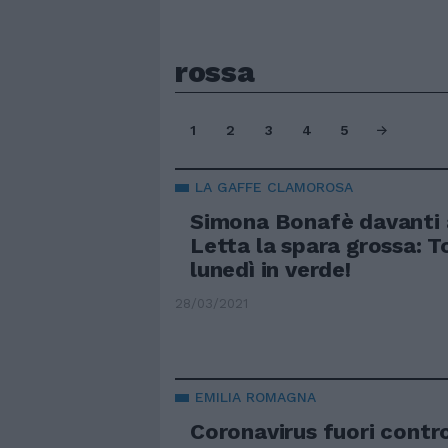
rossa
1
2
3
4
5
LA GAFFE CLAMOROSA
Simona Bonafè davanti a
Letta la spara grossa: 
lunedì in verde!
28/03/2021
EMILIA ROMAGNA
Coronavirus fuori contro