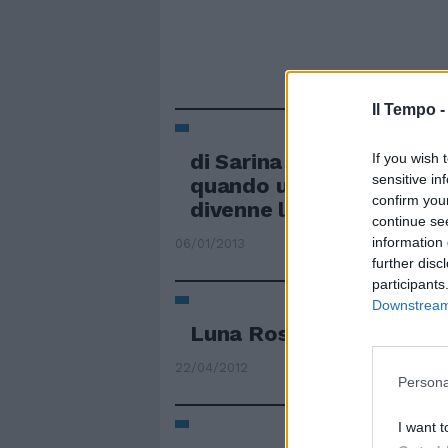
Il Tempo 
di Sarina Biraghi Sei gen
If you wish 
sensitive in
quando una Pasqua d'Ep
confirm you
divenne la «Pasqua ross
continue se
information 
06/01/2013
further disc
participants
Downstream 
Luna Rossa trionfa a Na
22/04/2012
Persona
I want t