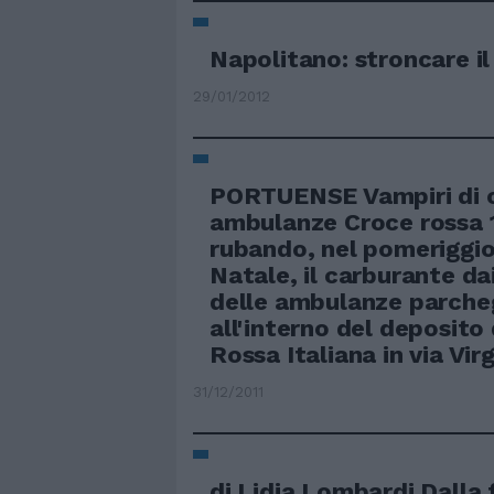
Napolitano: stroncare i
29/01/2012
PORTUENSE Vampiri di 
ambulanze Croce rossa 
rubando, nel pomeriggio 
Natale, il carburante da
delle ambulanze parche
all'interno del deposito
Rossa Italiana in via Virg
31/12/2011
di Lidia Lombardi Dalla 