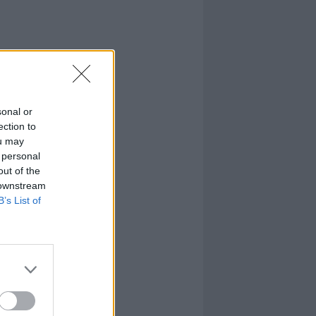
sonal or
ection to
ou may
 personal
out of the
 downstream
B’s List of