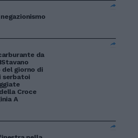
l negazionismo
carburante da
1Stavano
del giorno di
i serbatoi
ggiate
 della Croce
inia A
finestra nella