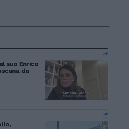
l suo Enrico
Toscana da
llo,