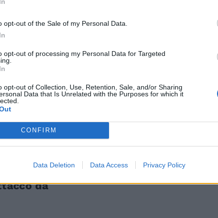
In
una Rossa
o opt-out of the Sale of my Personal Data.
In
to opt-out of processing my Personal Data for Targeted
ing.
sa
In
o opt-out of Collection, Use, Retention, Sale, and/or Sharing
ersonal Data that Is Unrelated with the Purposes for which it
lected.
Out
salita
CONFIRM
Data Deletion
Data Access
Privacy Policy
attacco da