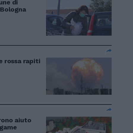
une di
i Bologna
e rossa rapiti
rono aiuto
eogame