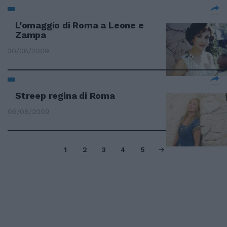
L'omaggio di Roma a Leone e
Zampa
30/08/2009
Streep regina di Roma
06/08/2009
1
2
3
4
5