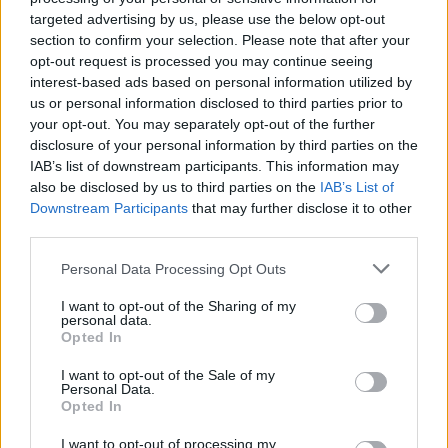
E domani Alemanno incontrerà
targeted advertising by us, please use the below opt-out
Rondi per «chiarire tutto»
section to confirm your selection. Please note that after your
31/12/2011
opt-out request is processed you may continue seeing
interest-based ads based on personal information utilized by
us or personal information disclosed to third parties prior to
your opt-out. You may separately opt-out of the further
Rondi: «Squadra vincente non si
disclosure of your personal information by third parties on the
cambia»
IAB’s list of downstream participants. This information may
also be disclosed by us to third parties on the
IAB’s List of
06/11/2011
Downstream Participants
that may further disclose it to other
third parties.
Personal Data Processing Opt Outs
Alemanno: «Nessun ministro ci
romperà le scatole». Rondi:
I want to opt-out of the Sharing of my
«Concordo»
personal data.
Opted In
16/10/2011
I want to opt-out of the Sale of my
Personal Data.
Opted In
Gian Luigi Rondi è il commissario
I want to opt-out of processing my