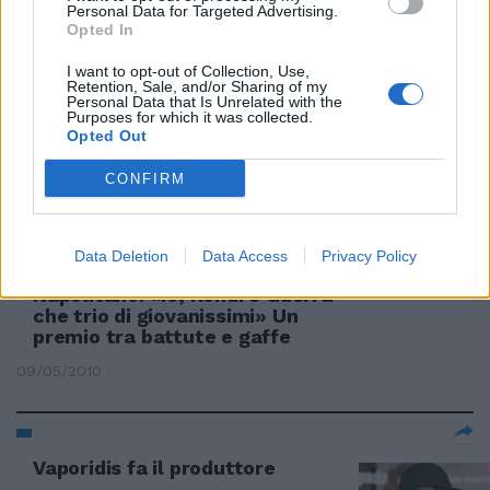
straordinario Siae
Personal Data for Targeted Advertising.
Opted In
06/03/2011
I want to opt-out of Collection, Use,
Retention, Sale, and/or Sharing of my
Personal Data that Is Unrelated with the
Purposes for which it was collected.
Opted Out
Rondi: «Un colpo terribile Amavo
una francese»
CONFIRM
13/06/2010
Data Deletion
Data Access
Privacy Policy
Napolitano: «Io, Rondi e Guerra
che trio di giovanissimi» Un
premio tra battute e gaffe
09/05/2010
Vaporidis fa il produttore