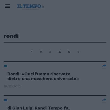
rondi
1
2
3
4
5
Rondi: «Quell'uomo riservato
dietro una maschera universale»
16/12/2012
di Gian Luigi Rondi Tempo fa,