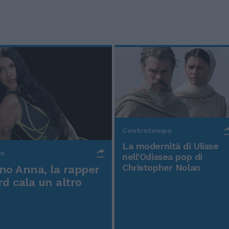
Controtempo
La modernità di Ulisse
po
nell'Odissea pop di
Christopher Nolan
o Anna, la rapper
rd cala un altro