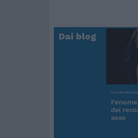
Dai blog
Controtem
Fenomen
dei reco
asso