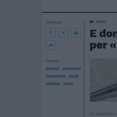
HOME
Condividi:
E do
per «
Esplora:
domani
alemanno
incontrera
rondi
chiarire
tutto
31 dicembre 