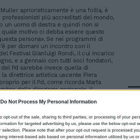
 Muller aprioristicamente è una follia, è
 professionisti più accreditati del mondo,
to un uomo di destra e quindi non si
 quale motivo ci debba essere questo
questa persona». Se nei programmi di
è per domani un incontro con il
el Festival Gianluigi Rondi, il cui incarico
gno, e a gennaio con tutti soci fondatori,
e del Pd sarebbe invece quella di
a direttrice artistica uscente Piera
 proprio per il Pd, come ricorda Marta
mbro della direzione nazionale, il
In 
ro non è Muller, ma «i 2,8 milioni di euro
-
Do Not Process My Personal Information
 la presidente Polverini deve alla
 Cinema per Roma da due anni e che
ndo in pericolo i bilanci dell'evento».
to opt-out of the sale, sharing to third parties, or processing of your per
formation for targeted advertising by us, please use the below opt-out s
r selection. Please note that after your opt-out request is processed y
eing interest-based ads based on personal information utilized by us or