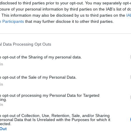
disclosed to third parties prior to your opt-out. You may separately opt-
losure of your personal information by third parties on the IAB’s list of
. This information may also be disclosed by us to third parties on the
IA
Participants
that may further disclose it to other third parties.
Le
da
l Data Processing Opt Outs
Rudy Giuliani a Come States?
Le
Trump, Meloni e la strategia
o opt-out of the Sharing of my personal data.
americana
In
o opt-out of the Sale of my Personal Data.
In
to opt-out of processing my Personal Data for Targeted
ing.
In
o opt-out of Collection, Use, Retention, Sale, and/or Sharing
ersonal Data that Is Unrelated with the Purposes for which it
lected.
Out