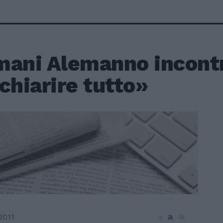
mani Alemanno incont
chiarire tutto»
a
a
2011
a