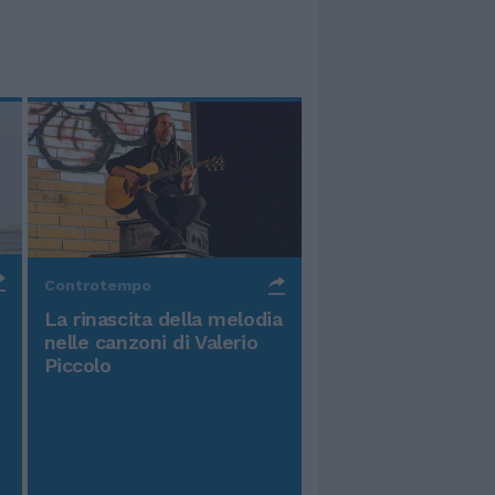
Controtempo
La rinascita della melodia
nelle canzoni di Valerio
Piccolo