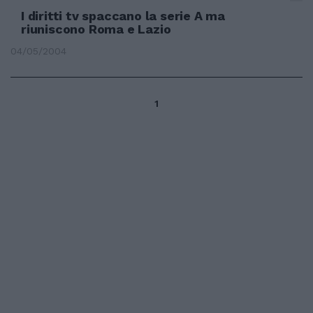
I diritti tv spaccano la serie A ma
riuniscono Roma e Lazio
04/05/2004
1