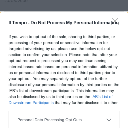
20/06/2009
Il Tempo -
Do Not Process My Personal Information
Ma in Sicilia si riuniscono i
«pasdaran» del Popolo della
Libertà
If you wish to opt-out of the sale, sharing to third parties, or
processing of your personal or sensitive information for
17/08/2008
targeted advertising by us, please use the below opt-out
section to confirm your selection. Please note that after your
opt-out request is processed you may continue seeing
interest-based ads based on personal information utilized by
Oggi si riuniscono i consiglieri
us or personal information disclosed to third parties prior to
indipendenti
your opt-out. You may separately opt-out of the further
disclosure of your personal information by third parties on the
21/09/2006
IAB’s list of downstream participants. This information may
also be disclosed by us to third parties on the
IAB’s List of
Downstream Participants
that may further disclose it to other
third parties.
I parlamentari centristi si
riuniscono a Santiago de
Personal Data Processing Opt Outs
Compostela: «Non possiamo
andare a sinistra»