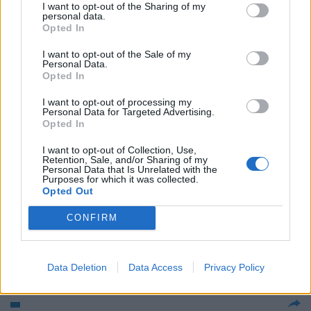
I want to opt-out of the Sharing of my
personal data.
15/09/2006
Opted In
I want to opt-out of the Sale of my
Personal Data.
Opted In
SONO tutte d'accordo le
associazioni che riuniscono i
I want to opt-out of processing my
proprietari immobiliari con la
Personal Data for Targeted Advertising.
proposta di Berlusconi di abolire
Opted In
l'Ici.
I want to opt-out of Collection, Use,
05/04/2006
Retention, Sale, and/or Sharing of my
Personal Data that Is Unrelated with the
Purposes for which it was collected.
Opted Out
BNL Oggi i sindacati si
CONFIRM
riuniscono per valutare l'opa di
Unipol
10/10/2005
Data Deletion
Data Access
Privacy Policy