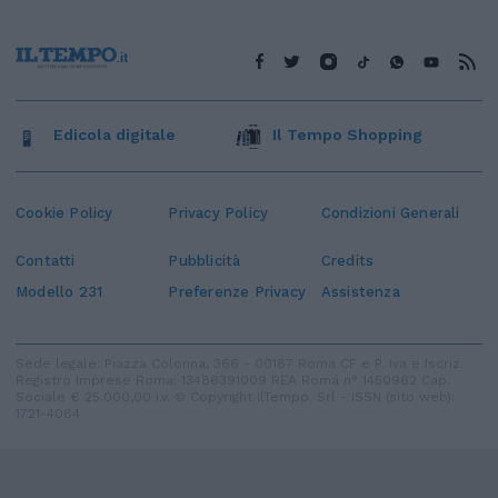
Edicola digitale
Il Tempo Shopping
Cookie Policy
Privacy Policy
Condizioni Generali
Contatti
Pubblicità
Credits
Modello 231
Preferenze Privacy
Assistenza
Sede legale: Piazza Colonna, 366 - 00187 Roma CF e P. Iva e Iscriz.
Registro Imprese Roma: 13486391009 REA Roma n° 1450962 Cap.
Sociale € 25.000,00 i.v. © Copyright IlTempo. Srl - ISSN (sito web):
1721-4084
TORNA SU