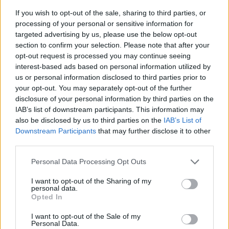
bottigliate davanti al mercato
If you wish to opt-out of the sale, sharing to third parties, or
26/05/2019
processing of your personal or sensitive information for
targeted advertising by us, please use the below opt-out
section to confirm your selection. Please note that after your
DRAMMA A CADICE
opt-out request is processed you may continue seeing
Rissa tra studenti: resta in cella
interest-based ads based on personal information utilized by
l'italiano che ha sferrato il
us or personal information disclosed to third parties prior to
calcio
your opt-out. You may separately opt-out of the further
disclosure of your personal information by third parties on the
26/05/2019
IAB’s list of downstream participants. This information may
also be disclosed by us to third parties on the
IAB’s List of
FUORI CONTROLLO
Downstream Participants
that may further disclose it to other
third parties.
Pugni e testate, rissa tra
immigrati del centro di Torre
Personal Data Processing Opt Outs
Maura
07/04/2019
I want to opt-out of the Sharing of my
personal data.
Opted In
TRAGEDIA A SCUOLA
I want to opt-out of the Sale of my
Personal Data.
Rissa in classe, muore bambina