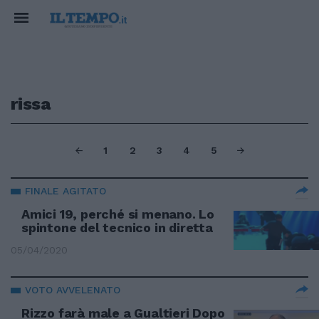
rissa
1
2
3
4
5
FINALE AGITATO
Amici 19, perché si menano. Lo
spintone del tecnico in diretta
05/04/2020
VOTO AVVELENATO
Rizzo farà male a Gualtieri Dopo