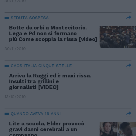
30/11/2019
SEDUTA SOSPESA
Botte da orbi a Montecitorio.
Lega e Pd non si fermano
più Come scoppia la rissa [video]
30/11/2019
CAOS ITALIA CINQUE STELLE
Arriva la Raggi ed è maxi rissa.
Insulti tra grillini e
giornalisti [VIDEO]
13/10/2019
QUANDO AVEVA 16 ANNI
Lite a scuola, Elder provocò
gravi danni cerebrali a un
compagno