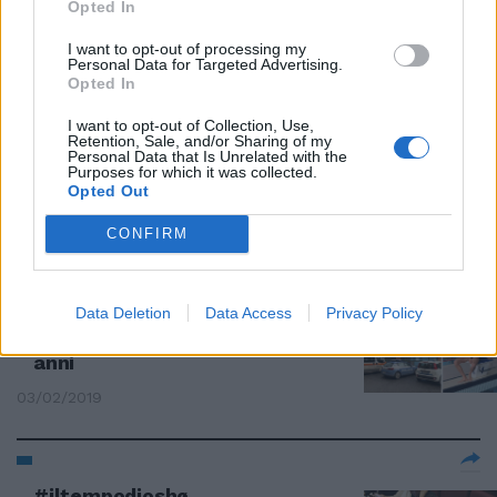
Opted In
di 10 anni
07/04/2019
I want to opt-out of processing my
Personal Data for Targeted Advertising.
Opted In
ASSALTO ULTRÀ
I want to opt-out of Collection, Use,
Retention, Sale, and/or Sharing of my
Maxi-rissa fra tifosi, notte di
Personal Data that Is Unrelated with the
sangue. Quattro accoltellati
Purposes for which it was collected.
prima di Lazio-Siviglia
Opted Out
17/02/2019
CONFIRM
CHOC A ROMA
Data Deletion
Data Access
Privacy Policy
Rissa nel pub, spari nella notte
all'Axa: grave un nuotatore di 20
anni
03/02/2019
#iltempodioshø