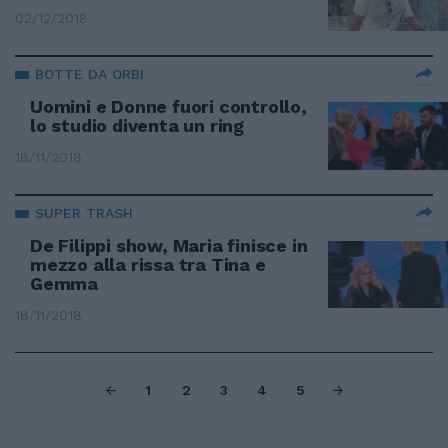
02/12/2018
BOTTE DA ORBI
Uomini e Donne fuori controllo,
lo studio diventa un ring
18/11/2018
SUPER TRASH
De Filippi show, Maria finisce in
mezzo alla rissa tra Tina e
Gemma
18/11/2018
1
2
3
4
5