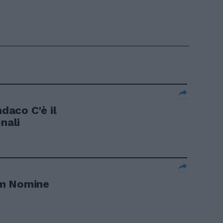
ndaco C'è il
nali
om Nomine