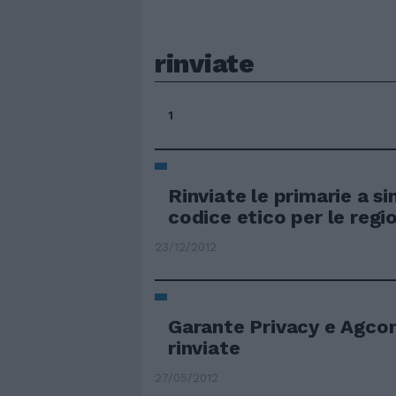
rinviate
1
Rinviate le primarie a si
codice etico per le regio
23/12/2012
Garante Privacy e Agc
rinviate
27/05/2012