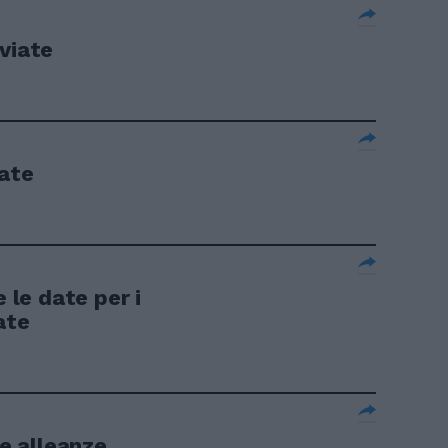
viate
iate
e le date per i
ate
le alleanze