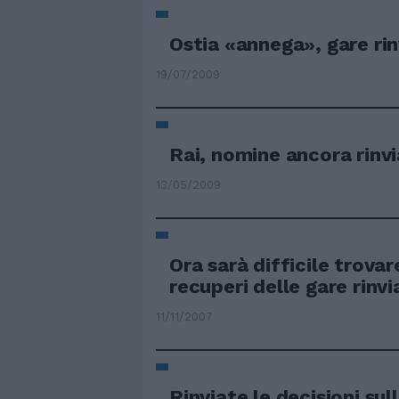
Ostia «annega», gare rin
19/07/2009
Rai, nomine ancora rinv
13/05/2009
Ora sarà difficile trovar
recuperi delle gare rinvi
11/11/2007
Rinviate le decisioni sul