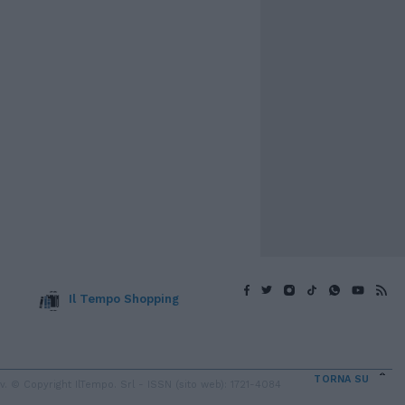
Il Tempo Shopping
TORNA SU
 © Copyright IlTempo. Srl - ISSN (sito web): 1721-4084