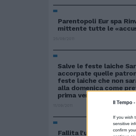
Parentopoli Eur spa Rinv
mittente tutte le «accu
25/09/2011
Salve le feste laiche Sa
accorpate quelle patrona
feste laiche che non sar
alla domenica come prev
prima versione del testo
Il Tempo 
11/09/2011
If you wish 
sensitive in
confirm you
Fallita l'ultima trattat