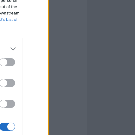
 personal
out of the
 downstream
B’s List of