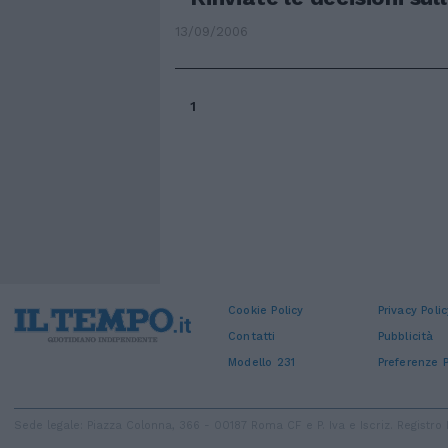
13/09/2006
1
Cookie Policy
Privacy Polic
Contatti
Pubblicità
Modello 231
Preferenze P
Sede legale: Piazza Colonna, 366 - 00187 Roma CF e P. Iva e Iscriz. Regist