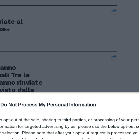
iate al
se»
ranno
li Tre le
anno rinviate
isto dalla
.
-
Do Not Process My Personal Information
to opt-out of the sale, sharing to third parties, or processing of your per
formation for targeted advertising by us, please use the below opt-out s
r selection. Please note that after your opt-out request is processed y
iva Nomine