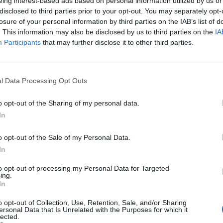
eing interest-based ads based on personal information utilized by us or
disclosed to third parties prior to your opt-out. You may separately opt-
losure of your personal information by third parties on the IAB’s list of
. This information may also be disclosed by us to third parties on the
IA
Participants
that may further disclose it to other third parties.
nza a rischio
l Data Processing Opt Outs
o opt-out of the Sharing of my personal data.
In
o opt-out of the Sale of my Personal Data.
In
to opt-out of processing my Personal Data for Targeted
ing.
In
al si salva
o opt-out of Collection, Use, Retention, Sale, and/or Sharing
ersonal Data that Is Unrelated with the Purposes for which it
 di Premier
lected.