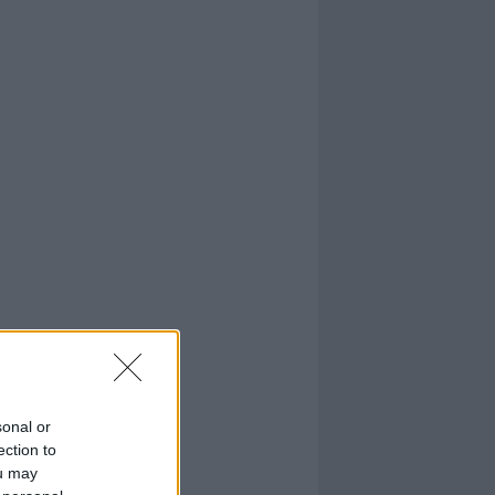
sonal or
ection to
ou may