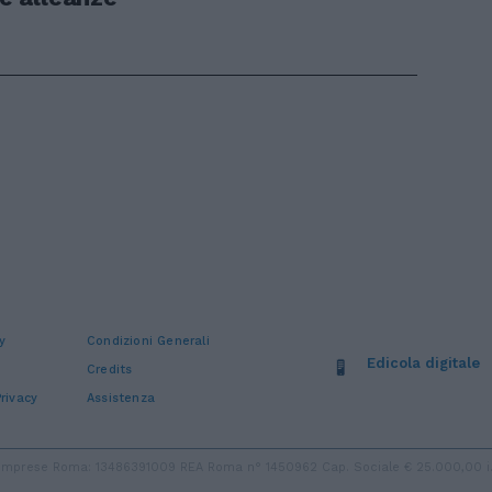
y
Condizioni Generali
Edicola digitale
Credits
rivacy
Assistenza
ro Imprese Roma: 13486391009 REA Roma n° 1450962 Cap. Sociale € 25.000,00 i.v.