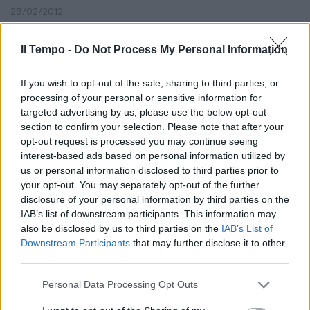
29/02/2012
Il Tempo -
Do Not Process My Personal Information
Re, duce e presidenti Il Colle dai
If you wish to opt-out of the sale, sharing to third parties, or
Savoia alla terza Repubblica
processing of your personal or sensitive information for
30/11/2011
targeted advertising by us, please use the below opt-out
section to confirm your selection. Please note that after your
opt-out request is processed you may continue seeing
interest-based ads based on personal information utilized by
Presidenti moderni, antichi
us or personal information disclosed to third parties prior to
rancori
your opt-out. You may separately opt-out of the further
disclosure of your personal information by third parties on the
20/11/2011
IAB’s list of downstream participants. This information may
also be disclosed by us to third parties on the
IAB’s List of
Downstream Participants
that may further disclose it to other
third parties.
Tutti i presidenti della Roma
Personal Data Processing Opt Outs
30/09/2011