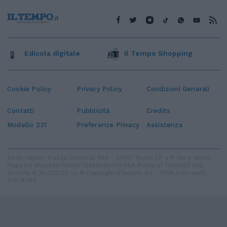
Edicola digitale
Il Tempo Shopping
Cookie Policy
Privacy Policy
Condizioni Generali
Contatti
Pubblicità
Credits
Modello 231
Preferenze Privacy
Assistenza
Sede legale: Piazza Colonna, 366 - 00187 Roma CF e P. Iva e Iscriz.
Registro Imprese Roma: 13486391009 REA Roma n° 1450962 Cap.
Sociale € 25.000,00 i.v. © Copyright IlTempo. Srl - ISSN (sito web):
1721-4084
TORNA SU