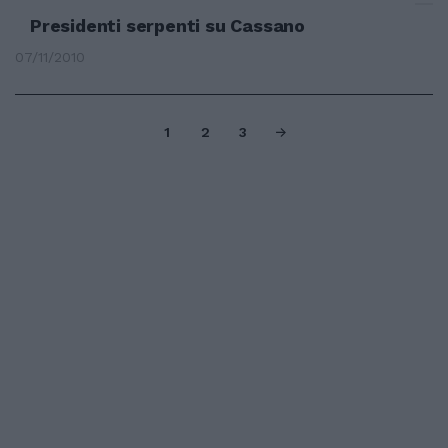
Presidenti serpenti su Cassano
07/11/2010
1
2
3