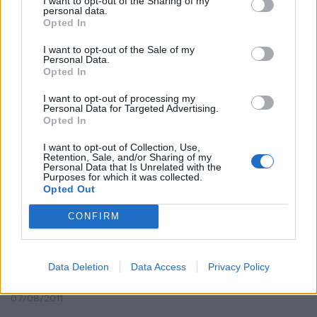
I want to opt-out of the Sharing of my
personal data.
Opted In
Ater: nominati i presidenti
I want to opt-out of the Sale of my
All'Ater Roma e all'Ater
Personal Data.
Provincia confermati gli attuali
Opted In
commissari che diventano così
presidenti, Bruno Prestagiovanni
I want to opt-out of processing my
e Massimo Cacciotti.
Personal Data for Targeted Advertising.
Opted In
30/09/2011
I want to opt-out of Collection, Use,
Retention, Sale, and/or Sharing of my
Personal Data that Is Unrelated with the
Purposes for which it was collected.
Opted Out
"Abete risolverà"
31/08/2011
CONFIRM
Data Deletion
Data Access
Privacy Policy
Niente benefit agli ex presidenti
07/08/2011