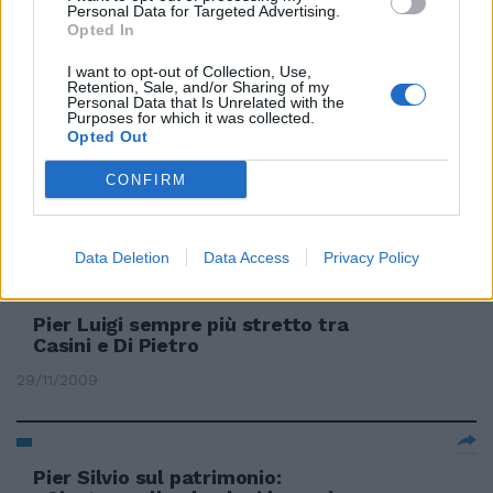
Personal Data for Targeted Advertising.
Ezio Mauro: «Pier Luigi doveva
Opted In
andare in piazza»
I want to opt-out of Collection, Use,
13/12/2009
Retention, Sale, and/or Sharing of my
Personal Data that Is Unrelated with the
Purposes for which it was collected.
Opted Out
«Quella di Pier è solo una
CONFIRM
sparata»
13/12/2009
Data Deletion
Data Access
Privacy Policy
Pier Luigi sempre più stretto tra
Casini e Di Pietro
29/11/2009
Pier Silvio sul patrimonio: