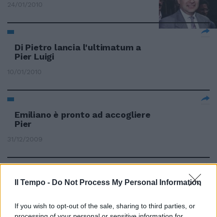
24/01/2010
Di Pietro lancia l'ultimatum a
Pier Luigi
10/01/2010
Emiliano è pronto ad accogliere
Pier
31/12/2009
Dolce attesa per Pier Silvio
Il Tempo -
Do Not Process My Personal Information
Berlusconi e Silvia Toffanin
If you wish to opt-out of the sale, sharing to third parties, or
31/12/2009
processing of your personal or sensitive information for