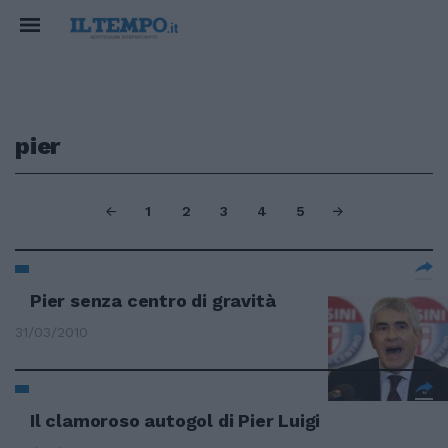
pier
1
2
3
4
5
Pier senza centro di gravità
31/03/2010
Il clamoroso autogol di Pier Luigi