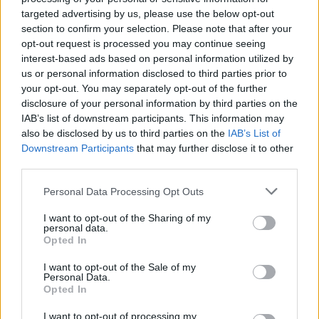
targeted advertising by us, please use the below opt-out
section to confirm your selection. Please note that after your
opt-out request is processed you may continue seeing
Casini, ultima chiamata
interest-based ads based on personal information utilized by
27/12/2009
us or personal information disclosed to third parties prior to
your opt-out. You may separately opt-out of the further
disclosure of your personal information by third parties on the
IAB’s list of downstream participants. This information may
Arriva il turno di D'Alema l'uomo
also be disclosed by us to third parties on the
IAB’s List of
per tutte le poltrone
Downstream Participants
that may further disclose it to other
third parties.
27/12/2009
Personal Data Processing Opt Outs
I want to opt-out of the Sharing of my
personal data.
Follini: «Caro Pier Luigi non
Opted In
inseguire i cortei»
I want to opt-out of the Sale of my
15/12/2009
Personal Data.
Opted In
I want to opt-out of processing my