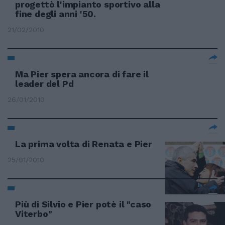
progettò l'impianto sportivo alla
fine degli anni '50.
21/02/2010
Ma Pier spera ancora di fare il
leader del Pd
26/01/2010
La prima volta di Renata e Pier
25/01/2010
Più di Silvio e Pier potè il "caso
Viterbo"