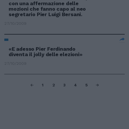
con una affermazione delle
mozioni che fanno capo al neo
segretario Pier Luigi Bersani.
27/10/2009
«E adesso Pier Ferdinando
diventa il jolly delle elezioni»
27/10/2009
1
2
3
4
5