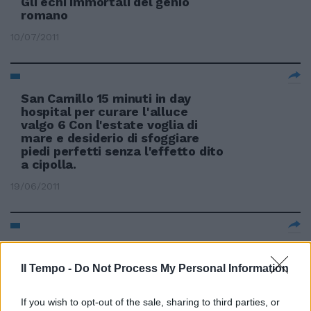
Gli echi immortali del genio
romano
10/07/2011
San Camillo 15 minuti in day
hospital per curare l'alluce
valgo 6 Con l'estate voglia di
mare e desiderio di sfoggiare
piedi perfetti senza l'effetto dito
a cipolla.
19/06/2011
La disfatta padana
Il Tempo -
Do Not Process My Personal Information
05/06/2011
If you wish to opt-out of the sale, sharing to third parties, or