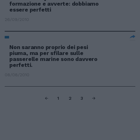
formazione e avverte: dobbiamo
essere perfetti
26/09/2010
Non saranno proprio dei pesi
piuma, ma per sfilare sulle
passerelle marine sono davvero
perfetti.
08/08/2010
1
2
3