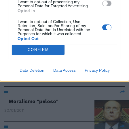
10/04/2011
I want to opt-out of processing my
Personal Data for Targeted Advertising.
Opted In
I want to opt-out of Collection, Use,
Retention, Sale, and/or Sharing of my
«Perfetti senza dominare»
Personal Data that Is Unrelated with the
Purposes for which it was collected.
31/03/2011
Opted Out
CONFIRM
«Tatticamente perfetti ma
siamo stati fortunati»
Data Deletion
Data Access
Privacy Policy
06/02/2011
Moralismo "peloso"
30/01/2011