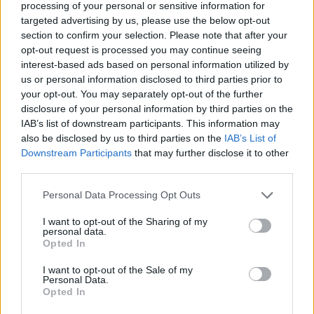
processing of your personal or sensitive information for
Quel che sfugge al centrodestra
targeted advertising by us, please use the below opt-out
section to confirm your selection. Please note that after your
29/05/2011
opt-out request is processed you may continue seeing
interest-based ads based on personal information utilized by
us or personal information disclosed to third parties prior to
your opt-out. You may separately opt-out of the further
Non è momento di parlare di
disclosure of your personal information by third parties on the
poltrone
IAB’s list of downstream participants. This information may
also be disclosed by us to third parties on the
IAB’s List of
22/05/2011
Downstream Participants
that may further disclose it to other
third parties.
Personal Data Processing Opt Outs
Anticipiamo parte
dell'introduzione di Francesco
I want to opt-out of the Sharing of my
Perfetti nel libro «Lo strano
personal data.
settembre 1950» di Donato
Opted In
Martucci e Ugaccione Ranieri
(Edizioni Le Lettere per la
I want to opt-out of the Sale of my
Personal Data.
Collana «Il salotto di Clio»,
Opted In
pagine 135, 9,50 euro).