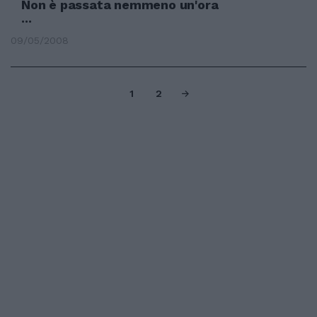
Non è passata nemmeno un'ora
...
09/05/2008
1
2