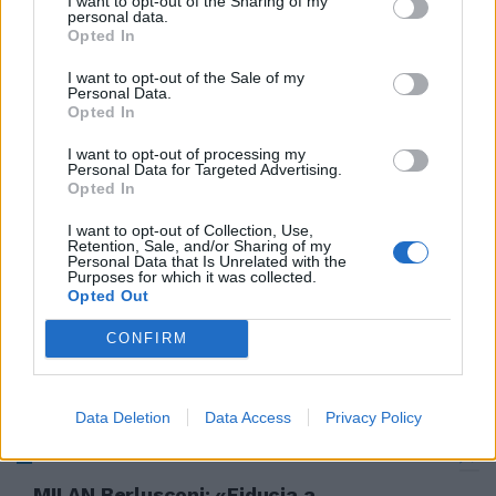
I want to opt-out of the Sharing of my
personal data.
31/07/2010
Opted In
I want to opt-out of the Sale of my
Personal Data.
Opted In
Ballardini: "Abbiamo cuore e
anima"
I want to opt-out of processing my
Personal Data for Targeted Advertising.
14/12/2009
Opted In
I want to opt-out of Collection, Use,
Retention, Sale, and/or Sharing of my
Personal Data that Is Unrelated with the
La crisi non è ancora passata,
Purposes for which it was collected.
Opted Out
ma gli imprenditori e i
consumatori della provincia di
Roma tornano ad essere
CONFIRM
ottimisti
13/12/2009
Data Deletion
Data Access
Privacy Policy
MILAN Berlusconi: «Fiducia a