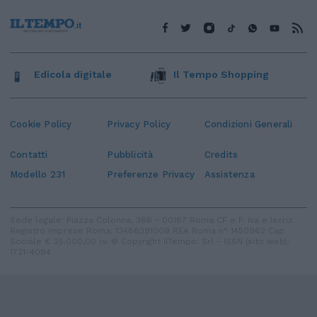
Edicola digitale
Il Tempo Shopping
Cookie Policy
Privacy Policy
Condizioni Generali
Contatti
Pubblicità
Credits
Modello 231
Preferenze Privacy
Assistenza
Sede legale: Piazza Colonna, 366 - 00187 Roma CF e P. Iva e Iscriz.
Registro Imprese Roma: 13486391009 REA Roma n° 1450962 Cap.
Sociale € 25.000,00 i.v. © Copyright IlTempo. Srl - ISSN (sito web):
1721-4084
TORNA SU