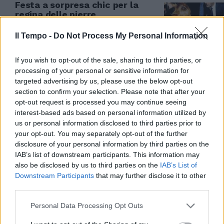
Festa a sorpresa chic per la
regina delle pierre
19/09/2010
Il Tempo -
Do Not Process My Personal Information
If you wish to opt-out of the sale, sharing to third parties, or
processing of your personal or sensitive information for
Crollo degli abbonamenti
targeted advertising by us, please use the below opt-out
(10.000) rispetto ai 27.500 della
section to confirm your selection. Please note that after your
passata stagione
opt-out request is processed you may continue seeing
12/09/2010
interest-based ads based on personal information utilized by
us or personal information disclosed to third parties prior to
your opt-out. You may separately opt-out of the further
disclosure of your personal information by third parties on the
La Lazio ha perso
IAB’s list of downstream participants. This information may
immeritatamente contro la
also be disclosed by us to third parties on the
IAB’s List of
squadra guidata da Walter
Downstream Participants
that may further disclose it to other
Zenga dell'Al Nassr, che è
third parties.
passata sotto la pioggia di
Auronzo col minimo sforzo,
Personal Data Processing Opt Outs
sfruttando le disattenzioni
difensive dei biancocelesti.