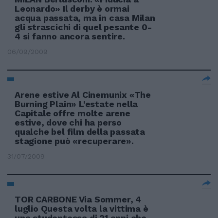
Leonardo» Il derby è ormai
acqua passata, ma in casa Milan
gli strascichi di quel pesante 0-
4 si fanno ancora sentire.
06/09/2009
Arene estive Al Cinemunix «The
Burning Plain» L'estate nella
Capitale offre molte arene
estive, dove chi ha perso
qualche bel film della passata
stagione può «recuperare».
31/07/2009
TOR CARBONE Via Sommer, 4
luglio Questa volta la vittima è
una studentessa di 21 anni che