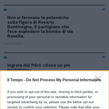
Non si fermano le polemiche
sulla figura di Rosario
Bentivegna, il partigiano che
fece esplodere la bomba di via
Rasella.
08/04/2012
Ingroia dal Pdci: «Sono un pm
partigiano»
31/10/2011
Il Tempo -
Do Not Process My Personal Information
If you wish to opt-out of the sale, sharing to third parties, or
processing of your personal or sensitive information for
"Costruiamo l'Italia del futuro"
targeted advertising by us, please use the below opt-out
L'appello del partigiano Silvio
section to confirm your selection. Please note that after your