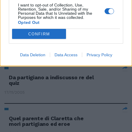
I want to opt-out of Collection, Use,
Retention, Sale, and/or Sharing of my
Personal Data that Is Unrelated with the
Purposes for which it was collected.
Alessandro Preziosi Il
Opted Out
protagonista del «Sangue dei
vinti» racconta il suo
CONFIRM
personaggio «Io, partigiano che
uccide senza capire»
04/10/2008
Data Deletion
Data Access
Privacy Policy
Da partigiano a indiscusso re del
quiz
17/11/2005
Quel parente di Claretta che
morì partigiano ed eroe