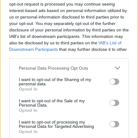
30/04/2010
opt-out request is processed you may continue seeing
interest-based ads based on personal information utilized by
us or personal information disclosed to third parties prior to
your opt-out. You may separately opt-out of the further
Napolitano: convergenze In
disclosure of your personal information by third parties on the
piazza il partigiano Silvio
IAB’s list of downstream participants. This information may
also be disclosed by us to third parties on the
IAB’s List of
25/04/2010
Downstream Participants
that may further disclose it to other
third parties.
Personal Data Processing Opt Outs
Baccini: «Nuova vita da
partigiano»
I want to opt-out of the Sharing of my
personal data.
27/04/2009
Opted In
I want to opt-out of the Sale of my
Personal Data.
Opted In
Bentivegna: "Fu un atto di guerra
legittimo"
I want to opt-out of processing my
Personal Data for Targeted Advertising.
29/03/2009
Opted In