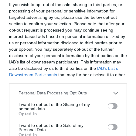
Come hanno beccato la
If you wish to opt-out of the sale, sharing to third parties, or
vicepresidente Ue
processing of your personal or sensitive information for
targeted advertising by us, please use the below opt-out
10/12/2022
section to confirm your selection. Please note that after your
opt-out request is processed you may continue seeing
interest-based ads based on personal information utilized by
ZERO TRASPARENZA
us or personal information disclosed to third parties prior to
Vaccini, l'ad di Pfizer Bourla
your opt-out. You may separately opt-out of the further
rifiuta di parlare al Parlamento
disclosure of your personal information by third parties on the
Ue. È la seconda volta
IAB’s list of downstream participants. This information may
05/12/2022
also be disclosed by us to third parties on the
IAB’s List of
Downstream Participants
that may further disclose it to other
third parties.
AL PARLAMENTO UE
Personal Data Processing Opt Outs
Covid, Pfizer ammette: "Non
abbiamo testato il vaccino per
I want to opt-out of the Sharing of my
fermare la trasmissione del
personal data.
virus"
Opted In
11/10/2022
I want to opt-out of the Sale of my
Personal Data.
Opted In