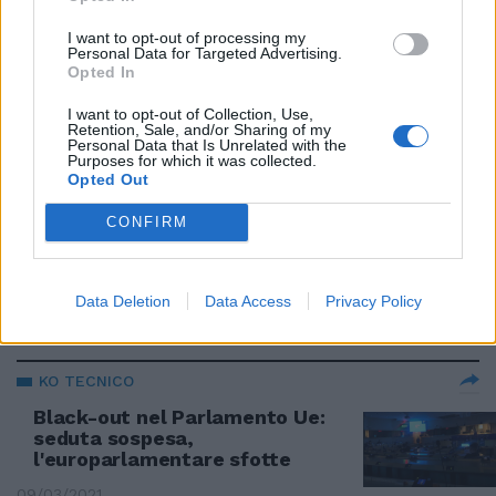
I SEGRETI DEL COVID
I want to opt-out of processing my
"Ora basta, von der Leyen
Personal Data for Targeted Advertising.
chiarisca sugli sms a Pfizer". La
Opted In
Lega solleva il caso al
Parlamento Ue
I want to opt-out of Collection, Use,
Retention, Sale, and/or Sharing of my
07/10/2022
Personal Data that Is Unrelated with the
Purposes for which it was collected.
Opted Out
IL DISCORSO
CONFIRM
"Le sanzioni restano, gas
ridotto". Von der Leyen e il piano
dell'Ue anti-Putin
Data Deletion
Data Access
Privacy Policy
14/09/2022
KO TECNICO
Black-out nel Parlamento Ue:
seduta sospesa,
l'europarlamentare sfotte
09/03/2021