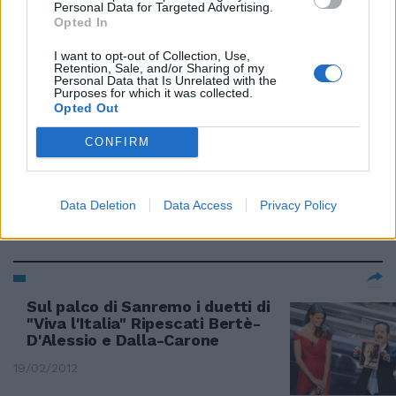
Personal Data for Targeted Advertising.
Opted In
I want to opt-out of Collection, Use,
Retention, Sale, and/or Sharing of my
Blitz sul palco del concertone
Personal Data that Is Unrelated with the
Purposes for which it was collected.
29/04/2012
Opted Out
CONFIRM
Quando sul palco la Tigre
azzannava ogni nota
Data Deletion
Data Access
Privacy Policy
08/04/2012
Sul palco di Sanremo i duetti di
"Viva l'Italia" Ripescati Bertè-
D'Alessio e Dalla-Carone
19/02/2012