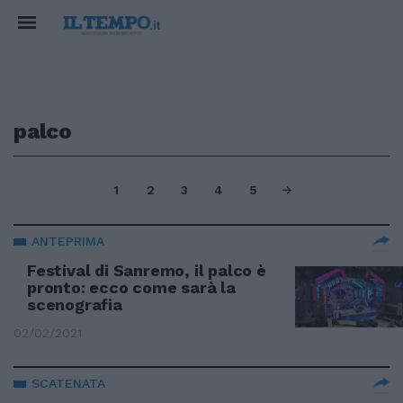
palco
1
2
3
4
5
ANTEPRIMA
Festival di Sanremo, il palco è
pronto: ecco come sarà la
scenografia
02/02/2021
SCATENATA