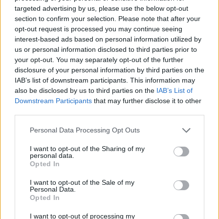
targeted advertising by us, please use the below opt-out
30/07/2017
section to confirm your selection. Please note that after your
opt-out request is processed you may continue seeing
interest-based ads based on personal information utilized by
us or personal information disclosed to third parties prior to
Il commiato dal palco senza
your opt-out. You may separately opt-out of the further
autocelebrazione
disclosure of your personal information by third parties on the
IAB’s list of downstream participants. This information may
16/12/2012
also be disclosed by us to third parties on the
IAB’s List of
Downstream Participants
that may further disclose it to other
third parties.
Area Sanremo sceglie i due
Personal Data Processing Opt Outs
giovani per il palco dell'Ariston
I want to opt-out of the Sharing of my
09/12/2012
personal data.
Opted In
I want to opt-out of the Sale of my
Personal Data.
Giorgio Panariello «Vi sorteggio
Opted In
sul web e venite sul palco»
I want to opt-out of processing my
30/11/2012