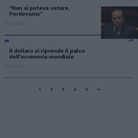
"Non si poteva votare.
Perdevamo"
30/11/2011
Il dollaro si riprende il palco
dell'economia mondiale
05/11/2011
1
2
3
4
5