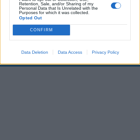
Retention, Sale, and/or Sharing of my
Personal Data that Is Unrelated with the
00:00
01:16
Purposes for which it was collected.
Opted Out
Leonardo Maria Del Vecchio dall'ex compagna
CONFIRM
in ospedale. Le dichiarazioni ai giornalisti
Data Deletion
Data Access
Privacy Policy