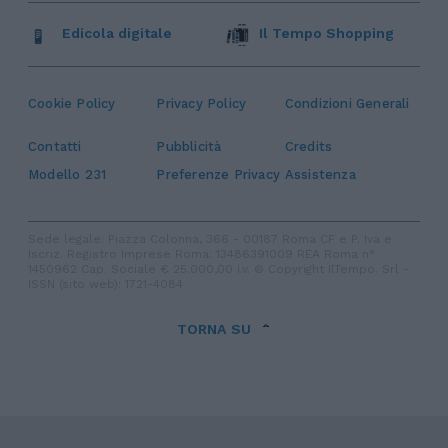
Edicola digitale
Il Tempo Shopping
Cookie Policy
Privacy Policy
Condizioni Generali
Contatti
Pubblicità
Credits
Modello 231
Preferenze Privacy
Assistenza
Sede legale: Piazza Colonna, 366 - 00187 Roma CF e P. Iva e
Iscriz. Registro Imprese Roma: 13486391009 REA Roma n°
1450962 Cap. Sociale € 25.000,00 i.v. © Copyright IlTempo. Srl -
ISSN (sito web): 1721-4084
TORNA SU