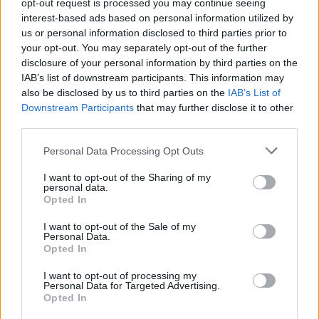
opt-out request is processed you may continue seeing
Le Stelle di Branko, ecco le
interest-based ads based on personal information utilized by
previsioni di martedì 2 luglio
us or personal information disclosed to third parties prior to
02/07/2024
your opt-out. You may separately opt-out of the further
disclosure of your personal information by third parties on the
IAB’s list of downstream participants. This information may
OROSCOPO
also be disclosed by us to third parties on the
IAB’s List of
Le Stelle di Branko, ecco le
Downstream Participants
that may further disclose it to other
previsioni di sabato 29 giugno
third parties.
29/06/2024
Personal Data Processing Opt Outs
I want to opt-out of the Sharing of my
OROSCOPO
personal data.
Opted In
Le Stelle di Branko, ecco le
previsioni di martedì 25 giugno
I want to opt-out of the Sale of my
Personal Data.
25/06/2024
Opted In
I want to opt-out of processing my
OROSCOPO
Personal Data for Targeted Advertising.
Opted In
Le Stelle di Branko, ecco le
previsioni di domenica 23 giugno