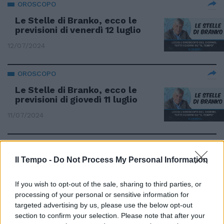
OROSCOPO
Le Stelle di Branko, ecco le
previsioni di venerdì 12 luglio
12/07/2024
OROSCOPO
Le Stelle di Branko, ecco le
previsioni di giovedì 11 luglio
11/07/2024
OROSCOPO
Le Stelle di Branko, ecco le
Il Tempo -
Do Not Process My Personal Information
previsioni di martedì 9 luglio
If you wish to opt-out of the sale, sharing to third parties, or
09/07/2024
processing of your personal or sensitive information for
targeted advertising by us, please use the below opt-out
OROSCOPO
section to confirm your selection. Please note that after your