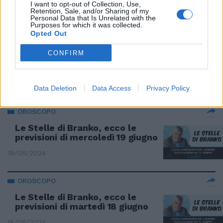
I want to opt-out of Collection, Use,
Retention, Sale, and/or Sharing of my
23/06/2024
Personal Data that Is Unrelated with the
Purposes for which it was collected.
Opted Out
OROSCOPO
CONFIRM
Le Stelle di Branko, ecco le
previsioni di venerdì 21 giugno
21/06/2024
Data Deletion
Data Access
Privacy Policy
OROSCOPO
Le Stelle di Branko, ecco le
previsioni di mercoledì 19 giugno
19/06/2024
OROSCOPO
Le Stelle di Branko, ecco le
previsioni di martedì 18 giugno
18/06/2024