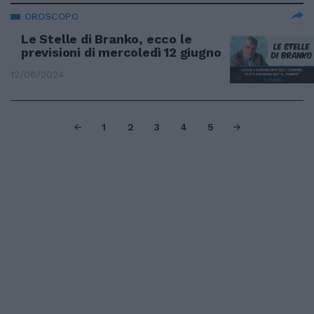
OROSCOPO
Le Stelle di Branko, ecco le
previsioni di mercoledì 12 giugno
12/06/2024
1
2
3
4
5