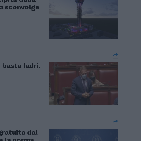
tta sconvolge
 basta ladri.
gratuita dal
ia la norma