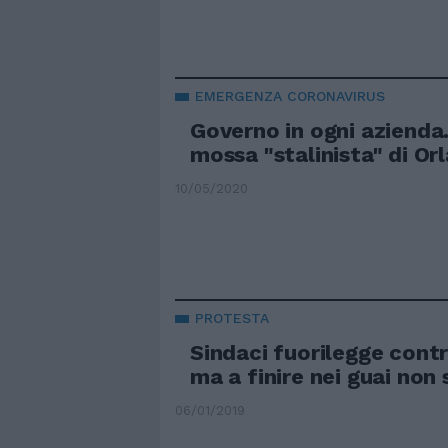
EMERGENZA CORONAVIRUS
Governo in ogni azienda
mossa "stalinista" di Or
10/05/2020
PROTESTA
Sindaci fuorilegge contro
ma a finire nei guai non
06/01/2019