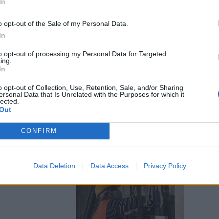
In
o opt-out of the Sale of my Personal Data.
In
to opt-out of processing my Personal Data for Targeted
ing.
In
ad elezioni.
o opt-out of Collection, Use, Retention, Sale, and/or Sharing
ersonal Data that Is Unrelated with the Purposes for which it
rlando
lected.
Out
CONFIRM
Data Deletion
Data Access
Privacy Policy
mprese