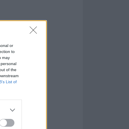
sonal or
ection to
ou may
 personal
out of the
 downstream
B’s List of