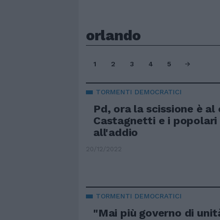
orlando
1
2
3
4
5
TORMENTI DEMOCRATICI
Pd, ora la scissione è al
Castagnetti e i popolari
all'addio
20/12/2022
TORMENTI DEMOCRATICI
"Mai più governo di unit