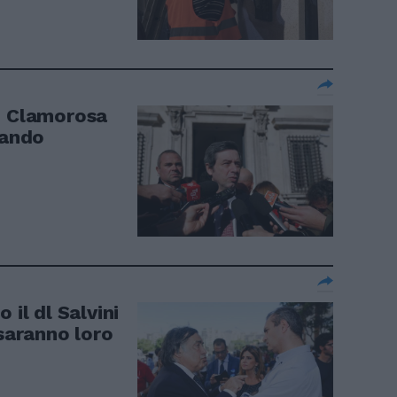
. Clamorosa
lando
 il dl Salvini
 saranno loro