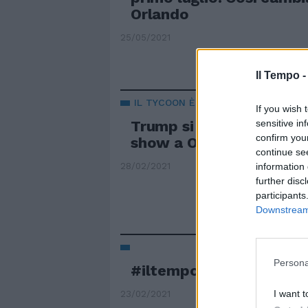
Orlando
25/05/2021
Il Tempo 
IL TYCOON È TORNATO
If you wish 
sensitive in
Trump si riprende il par
confirm you
show a Orlando
continue se
information 
28/02/2021
further disc
participants
Downstream 
Persona
#iltempodioshø
I want t
23/02/2021