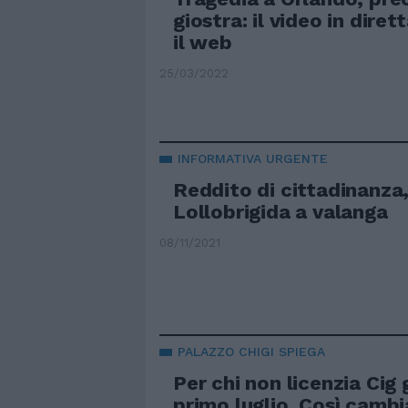
giostra: il video in dire
il web
25/03/2022
INFORMATIVA URGENTE
Reddito di cittadinanza,
Lollobrigida a valanga
08/11/2021
PALAZZO CHIGI SPIEGA
Per chi non licenzia Cig 
primo luglio. Così camb